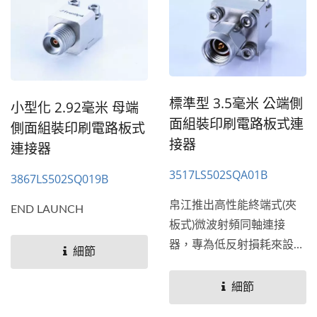
標準型 3.5毫米 公端側
小型化 2.92毫米 母端
面組裝印刷電路板式連
側面組裝印刷電路板式
接器
連接器
3517LS502SQA01B
3867LS502SQ019B
帛江推出高性能終端式(夾
END LAUNCH
板式)微波射頻同軸連接
器，專為低反射損耗來設
細節
計，頻率從26.5GHz到
110...
細節