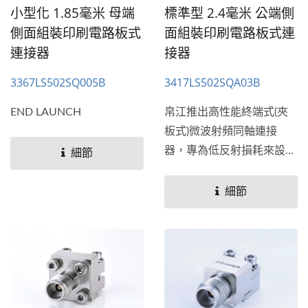
標準型 2.4毫米 公端側
小型化 1.85毫米 母端
面組裝印刷電路板式連
側面組裝印刷電路板式
接器
連接器
3417LS502SQA03B
3367LS502SQ005B
帛江推出高性能終端式(夾
END LAUNCH
板式)微波射頻同軸連接
器，專為低反射損耗來設
細節
計，頻率從26.5GHz到
110...
細節