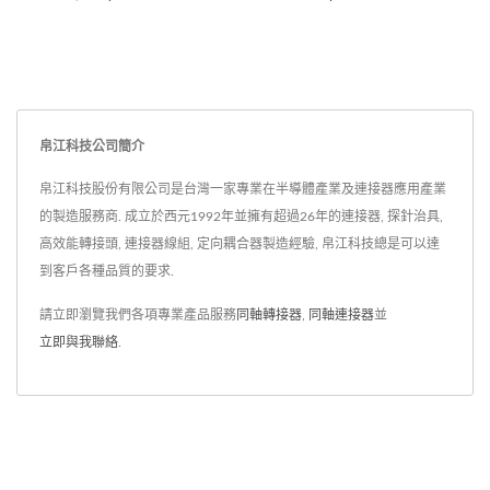
帛江科技公司簡介
帛江科技股份有限公司是台灣一家專業在半導體產業及連接器應用產業
的製造服務商. 成立於西元1992年並擁有超過26年的連接器, 探針治具,
高效能轉接頭, 連接器線組, 定向耦合器製造經驗, 帛江科技總是可以達
到客戶各種品質的要求.
請立即瀏覽我們各項專業產品服務
同軸轉接器
,
同軸連接器
並
立即與我聯絡
.