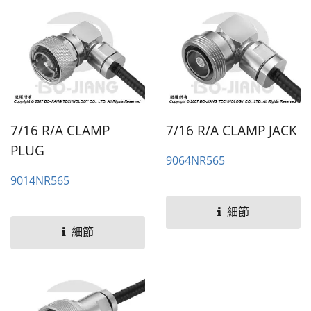
7/16 R/A CLAMP
7/16 R/A CLAMP JACK
PLUG
9064NR565
9014NR565
細節
細節