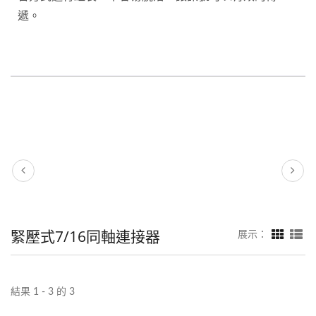
遞。
緊壓式7/16同軸連接器
展示：
結果 1 - 3 的 3