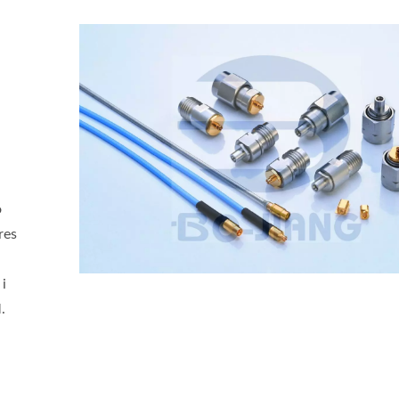
o
res
i
.