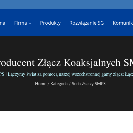
wna
Firma
Produkty
Rozwiązanie 5G
Komunika
roducent Złącz Koaksjalnych 
BO-JIANG
 | Łączymy świat za pomocą naszej wszechstronnej gamy złącz; Łączy
Home
/
Kategoria
/
Seria Złączy SMPS