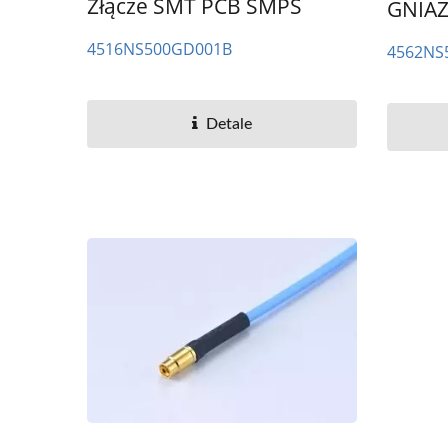
Złącze SMT PCB SMPS
GNIA
4516NS500GD001B
4562NS
Detale