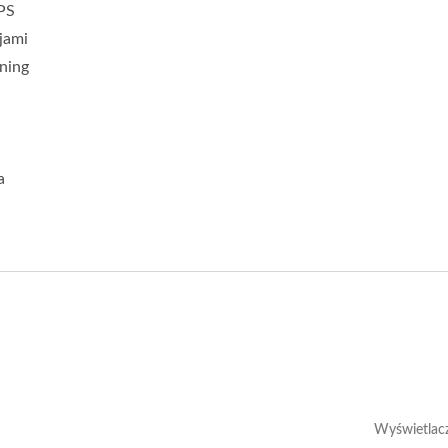
MPS
jami
ning
a
Wyświetlac