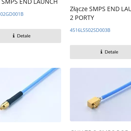
e SMPS END LAUNCH
Złącze SMPS END L
502GD001B
2 PORTY
4516LS502SD003B
Detale
Detale