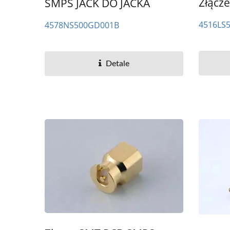
Złącz
SMPS JACK DO JACKA
4516LS
4578NS500GD001B
Detale