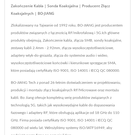
Zakończenie Kabla | Sonda Koaksjalna | Producent Złącz
Koaksjalnych | BO-JIANG
Zlokalizowany na Tajwanie od 1992 roku, BO-JIANG jest producentem
produktów związanych z łącznością RF/mikrofalową i 5G.Ich główne
produkty obejmują, Zakończenie kabla, złącza SMB, sondy koaksjalne,
zestawy kabli 2.4mm - 2.92mm, złącza wysokoczęstotliwościowe,
adaptery wtyk-do-gniazda, złącza do systemów audio i wideo,
wysokoczęstotliwościowe końcówki i kierunkowe sprzęgacze SMA,
które posiadają certyfikaty ISO 9001, ISO 14001 i IECQ QC 080000.
BO-JIANG Tech z ponad 26-letnim doświadczeniem w projektowaniu,
produkcji i montażu złącz koaksjalnych RF/Microwave oraz montażu
kabli. Bo Jiang oferuje kompletną serię produktów związanych z
technologią 5G, takich jak wysokowydajne kable do dopasowania
fazowego i adaptery RF, które obsługują aplikacje od 18 GHz do 110
GHz. Firma posiada certyfikaty ISO 9001, ISO 14001 i IECQ QC
080000 od wielu lat. Wdrożyliśmy systemy ISO/IATF16949, aby