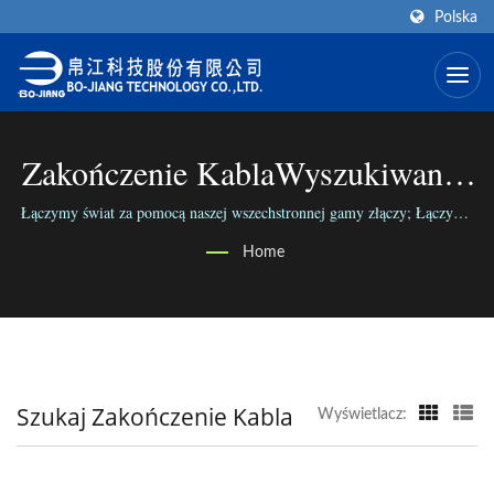
Polska
Zakończenie KablaWyszukiwane |
Producent
Łączymy świat za pomocą naszej wszechstronnej gamy złączy; Łączymy
ludzi z naszym niezawodnym biznesem.
Wysokoczęstotliwościowych
Home
Złączy RF | BO-JIANG
Szukaj Zakończenie Kabla
Wyświetlacz: