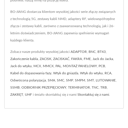
podnieść naszą firmę na pozycję lidera.
BO-JIANG dostarcza klientom wysokiej jakości serie złączy związanych
z technologią 5G, zestawy kabli NMD, adaptery RF, wielowspółrzędne
złącza i zestawy kabli, zarówno z zaawansowaną technologią, jak i 26-
letnim doświadczeniem, BO-JIANG zapewnia spełnienie wymagań
każdego klienta.
Zobacz nasze produkty wysokiej jakości
ADAPTOR
,
BNC
,
BT43
,
Zakończenie kabla
,
ZACISK
,
ZACISKAĆ
,
FAKRA
,
FME
,
Jack do Jacka
,
Jack do wtyku
,
MCX
,
MMCX
,
PAL
,
MONTAŻ PANELOWY
,
PCB
,
Kabel do dopasowania fazy
,
Wtyk do gniazda
,
Wtyk do wtyku
,
RCA
,
Odwrócona polaryzacja
,
SMA
,
SMC
,
SMP
,
SMPM
,
SMT
,
LUTOWANIE
,
SSMB
,
ODBIORNIK PRZEPIĘCIOWY
,
TERMINATOR
,
TNC
,
TRB
,
ZAKRĘT
,
UHF
i śmiało skontaktuj się z nami
Skontaktuj się z nami
.