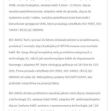
SMB, sondy koaksjalne, zestawy kabli 2.4mm - 2.92mm, złącza
wysokoczęstotliwościowe, adaptery wtyk-do-gniazda, złącza do
systemów audio i wideo, wysokoczęstotliwościowe końcówki i
kierunkowe sprzęgacze SMA, które posiadają certyfikaty ISO 9001, ISO
14001 i IECQ QC 080000.
BO-JIANG Tech z ponad 26-letnim doświadczeniem w projektowaniu,
produkcji i montażu złącz koaksjalnych RF/Microwave oraz montażu
kabli. Bo Jiang oferuje kompletną serię produktów związanych z
technologią 5G, takich jak wysokowydajne kable do dopasowania
fazowego i adaptery RF, które obsługują aplikacje od 18 GHz do 110
GHz. Firma posiada certyfikaty ISO 9001, ISO 14001 i IECQ QC
080000 od wielu lat. Wdrożyliśmy systemy ISO/IATF16949, aby
podnieść naszą firmę na pozycję lidera.
BO-JIANG dostarcza klientom wysokiej jakości serie złączy związanych
z technologią 5G, zestawy kabli NMD, adaptery RF, wielowspółrzędne
złącza i zestawy kabli, zarówno z zaawansowaną technologią, jak i 26-