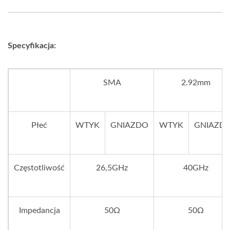
Specyfikacja:
SMA
2.92mm
Płeć
WTYK
GNIAZDO
WTYK
GNIAZD
Częstotliwość
26,5GHz
40GHz
Impedancja
50Ω
50Ω