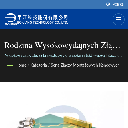
Polska
Rodzina Wysokowydajnych Złączy
Bezlutowych Do Montażu
Wysokowydajne złącza krawędziowe o wysokiej efektywności | Łączymy
świat za pomocą naszej wszechstronnej gamy złącz; Łączymy ludzi dzięki
Końcowego | Producent Złącz
Home
/
Kategoria
/
Seria Złączy Montażowych Końcowych
naszej niezawodnej działalności.
Koaksjalnych SMA (typ End-
Launch) | BO-JIANG