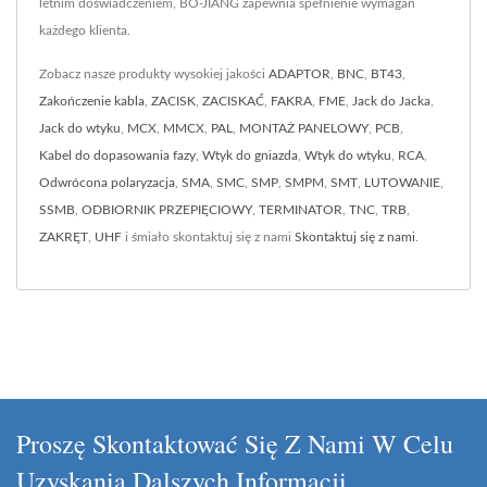
letnim doświadczeniem, BO-JIANG zapewnia spełnienie wymagań
każdego klienta.
Zobacz nasze produkty wysokiej jakości
ADAPTOR
,
BNC
,
BT43
,
Zakończenie kabla
,
ZACISK
,
ZACISKAĆ
,
FAKRA
,
FME
,
Jack do Jacka
,
Jack do wtyku
,
MCX
,
MMCX
,
PAL
,
MONTAŻ PANELOWY
,
PCB
,
Kabel do dopasowania fazy
,
Wtyk do gniazda
,
Wtyk do wtyku
,
RCA
,
Odwrócona polaryzacja
,
SMA
,
SMC
,
SMP
,
SMPM
,
SMT
,
LUTOWANIE
,
SSMB
,
ODBIORNIK PRZEPIĘCIOWY
,
TERMINATOR
,
TNC
,
TRB
,
ZAKRĘT
,
UHF
i śmiało skontaktuj się z nami
Skontaktuj się z nami
.
Proszę Skontaktować Się Z Nami W Celu
Uzyskania Dalszych Informacji.