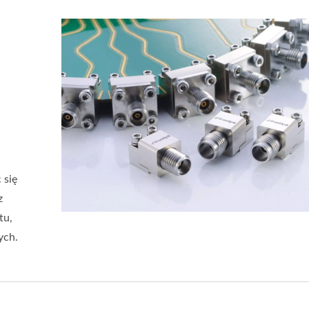
 się
z
tu,
ych.