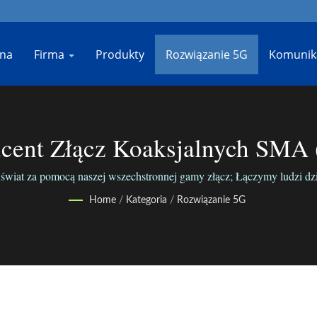
wna
Firma
Produkty
Rozwiązanie 5G
Komunika
ucent Złącz Koaksjalnych SMA 
JIANG
wiat za pomocą naszej wszechstronnej gamy złącz; Łączymy ludzi dzię
Home
/
Kategoria
/
Rozwiązanie 5G