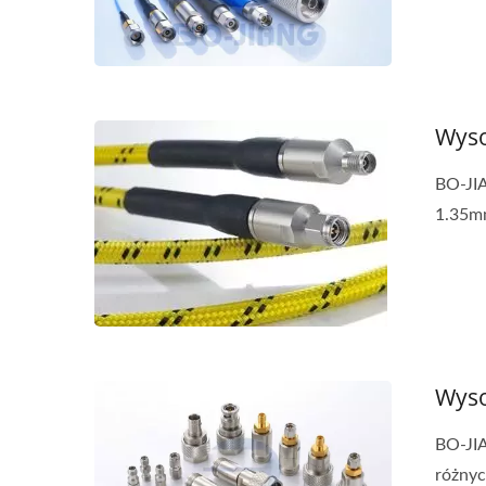
Wyso
BO-JI
1.35mm
Wyso
BO-JIA
różnyc