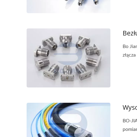
Bezł
Bo Jia
złącza
Wyso
BO-JI
pomiar