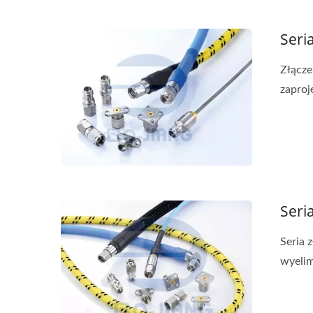
Seri
Złącze
zaproj
Seri
Seria 
wyelim