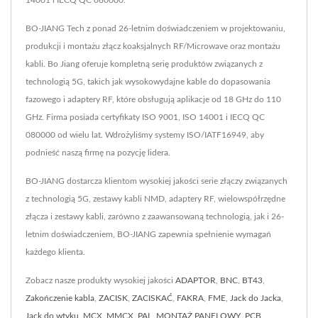
14001 i IECQ QC 080000.
BO-JIANG Tech z ponad 26-letnim doświadczeniem w projektowaniu,
produkcji i montażu złącz koaksjalnych RF/Microwave oraz montażu
kabli. Bo Jiang oferuje kompletną serię produktów związanych z
technologią 5G, takich jak wysokowydajne kable do dopasowania
fazowego i adaptery RF, które obsługują aplikacje od 18 GHz do 110
GHz. Firma posiada certyfikaty ISO 9001, ISO 14001 i IECQ QC
080000 od wielu lat. Wdrożyliśmy systemy ISO/IATF16949, aby
podnieść naszą firmę na pozycję lidera.
BO-JIANG dostarcza klientom wysokiej jakości serie złączy związanych
z technologią 5G, zestawy kabli NMD, adaptery RF, wielowspółrzędne
złącza i zestawy kabli, zarówno z zaawansowaną technologią, jak i 26-
letnim doświadczeniem, BO-JIANG zapewnia spełnienie wymagań
każdego klienta.
Zobacz nasze produkty wysokiej jakości
ADAPTOR
,
BNC
,
BT43
,
Zakończenie kabla
,
ZACISK
,
ZACISKAĆ
,
FAKRA
,
FME
,
Jack do Jacka
,
Jack do wtyku
,
MCX
,
MMCX
,
PAL
,
MONTAŻ PANELOWY
,
PCB
,