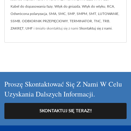
Kabel do dopasowania fazy
,
Wtyk do gniazda
,
Wtyk do wtyku
,
RCA
,
Odwrócona polaryzacja
,
SMA
,
SMC
,
SMP
,
SMPM
,
SMT
,
LUTOWANIE
,
SSMB
,
ODBIORNIK PRZEPIĘCIOWY
,
TERMINATOR
,
TNC
,
TRB
,
ZAKRĘT
,
UHF
i śmiało skontaktuj się z nami
Skontaktuj się z nami
.
Proszę Skontaktować Się Z Nami W Celu
Uzyskania Dalszych Informacji.
SKONTAKTUJ SIĘ TERAZ!!