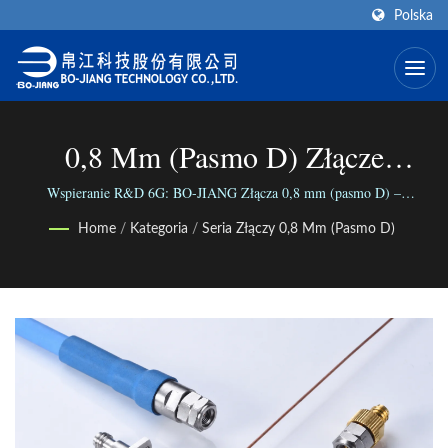
Polska
0,8 Mm (pasmo D) Złącze
Współosiowe | Producent Złącz
Wspieranie R&D 6G: BO-JIANG Złącza 0,8 mm (pasmo D) –
Precyzyjna wydajność do 145 GHz | Łączymy świat za pomocą naszej
Koaksjalnych SMA (typ End-
Home
/
Kategoria
/
Seria Złączy 0,8 Mm (pasmo D)
wszechstronnej gamy złącz; Łączymy ludzi dzięki naszej niezawodnej
działalności.
Launch) | BO-JIANG