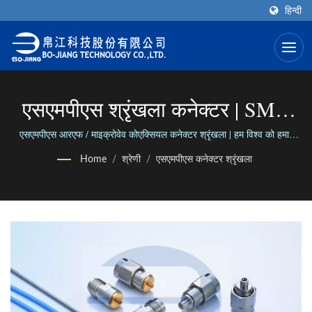
हिन्दी
एसएमपीएस श्रृंखला कनेक्टर | SMA
कोएक्सियल कनेक्टर (एंड-लॉन्च प्रकार)
एसएमपीएस आरएफ / माइक्रोवेव कोएक्सियल कनेक्टर श्रृंखला | हम विश्व को हमारे
विविधतापूर्ण कनेक्टर रेंज के माध्यम से जोड़ते हैं; हम विश्वासयोग्य व्यापार के माध्यम से
निर्माता | BO-JIANG
Home
/
श्रेणी
/
एसएमपीएस कनेक्टर श्रृंखला
लोगों को जोड़ते हैं।