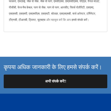
फाकरा
,
एफएमई
,
जैक से जैक
,
जैक से प्लग
,
एमसीएक्स
,
एमएमसीएक्स
,
पीएएल
,
पैनल माउंट
,
पीसीबी
,
फेज मैच केबल
,
प्लग से जैक
,
प्लग से प्लग
,
आरसीए
,
रिवर्स पोलैरिटी
,
एसएमए
,
एसएमसी
,
एसएमपी
,
एसएमपीएम
,
एसएमटी
,
सोल्डर
,
एसएसएमबी
,
सर्ज अरेस्टर
,
टर्मिनेटर
,
टीएनसी
,
टीआरबी
,
ट्विस्ट
,
यूएचएफ
और महसूस करें कि आप
हमसे संपर्क करें
।
कृपया अधिक जानकारी के लिए हमसे संपर्क करें।
अभी संपर्क करें!!