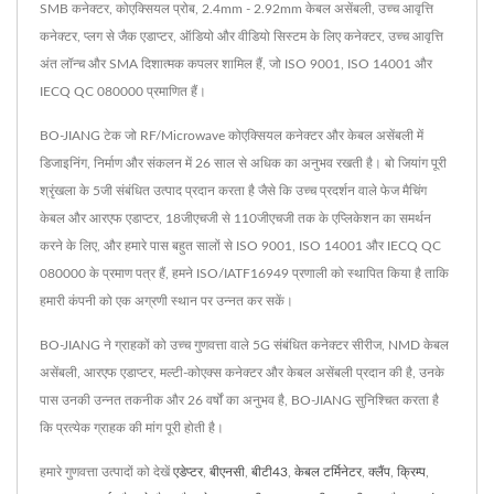
SMB कनेक्टर, कोएक्सियल प्रोब, 2.4mm - 2.92mm केबल असेंबली, उच्च आवृत्ति
कनेक्टर, प्लग से जैक एडाप्टर, ऑडियो और वीडियो सिस्टम के लिए कनेक्टर, उच्च आवृत्ति
अंत लॉन्च और SMA दिशात्मक कपलर शामिल हैं, जो ISO 9001, ISO 14001 और
IECQ QC 080000 प्रमाणित हैं।
BO-JIANG टेक जो RF/Microwave कोएक्सियल कनेक्टर और केबल असेंबली में
डिजाइनिंग, निर्माण और संकलन में 26 साल से अधिक का अनुभव रखती है। बो जियांग पूरी
श्रृंखला के 5जी संबंधित उत्पाद प्रदान करता है जैसे कि उच्च प्रदर्शन वाले फेज मैचिंग
केबल और आरएफ एडाप्टर, 18जीएचजी से 110जीएचजी तक के एप्लिकेशन का समर्थन
करने के लिए, और हमारे पास बहुत सालों से ISO 9001, ISO 14001 और IECQ QC
080000 के प्रमाण पत्र हैं, हमने ISO/IATF16949 प्रणाली को स्थापित किया है ताकि
हमारी कंपनी को एक अग्रणी स्थान पर उन्नत कर सकें।
BO-JIANG ने ग्राहकों को उच्च गुणवत्ता वाले 5G संबंधित कनेक्टर सीरीज, NMD केबल
असेंबली, आरएफ एडाप्टर, मल्टी-कोएक्स कनेक्टर और केबल असेंबली प्रदान की है, उनके
पास उनकी उन्नत तकनीक और 26 वर्षों का अनुभव है, BO-JIANG सुनिश्चित करता है
कि प्रत्येक ग्राहक की मांग पूरी होती है।
हमारे गुणवत्ता उत्पादों को देखें
एडेप्टर
,
बीएनसी
,
बीटी43
,
केबल टर्मिनेटर
,
क्लैंप
,
क्रिम्प
,