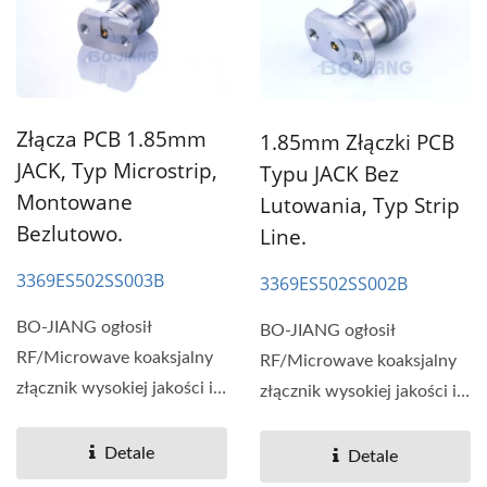
Złącza PCB 1.85mm
1.85mm Złączki PCB
JACK, Typ Microstrip,
Typu JACK Bez
Montowane
Lutowania, Typ Strip
Bezlutowo.
Line.
3369ES502SS003B
3369ES502SS002B
BO-JIANG ogłosił
BO-JIANG ogłosił
RF/Microwave koaksjalny
RF/Microwave koaksjalny
złącznik wysokiej jakości i
złącznik wysokiej jakości i
wydajności, stabilność...
wydajności, stabilność...
Detale
Detale