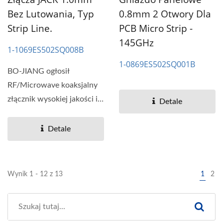
0.8mm 2 Otwory Dla
Bez Lutowania, Typ
PCB Micro Strip -
Strip Line.
145GHz
1-1069ES502SQ008B
1-0869ES502SQ001B
BO-JIANG ogłosił
RF/Microwave koaksjalny
złącznik wysokiej jakości i
Detale
wydajności, stabilność...
Detale
Wynik 1 - 12 z 13
1
2