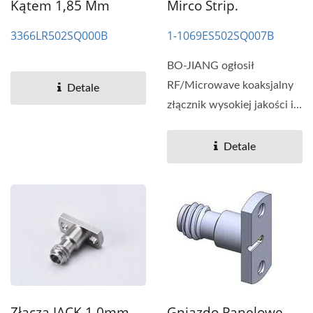
Kątem 1,85 Mm
Mirco Strip.
3366LR502SQ000B
1-1069ES502SQ007B
BO-JIANG ogłosił
RF/Microwave koaksjalny
Detale
złącznik wysokiej jakości i
wydajności, stabilność...
Detale
Gniazdo Panelowe
Złącza JACK 1.0mm