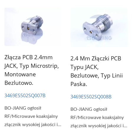
Złącza PCB 2.4mm
2.4 Mm Złączki PCB
JACK, Typ Microstrip,
Typu JACK,
Montowane
Bezlutowe, Typ Linii
Bezlutowo.
Paska.
3469ES502SQ007B
3469ES502SQ008B
BO-JIANG ogłosił
BO-JIANG ogłosił
RF/Microwave koaksjalny
RF/Microwave koaksjalny
złącznik wysokiej jakości i
złącznik wysokiej jakości i