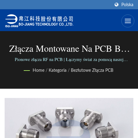
Polska
Złącza Montowane Na PCB Bez
Lutowania | Producent Złącz
Pionowe złącza RF na PCB | Łączymy świat za pomocą naszej
wszechstronnej gamy złącz; Łączymy ludzi dzięki naszej niezawodnej
Koaksjalnych SMA (typ End-
Home
/
Kategoria
/
Bezłutowe Złącza PCB
działalności.
Launch) | BO-JIANG