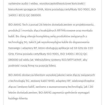
systemów audio i wideo, wysokoczęstotliwościowe końcówki i
kierunkowe sprzęgacze SMA, które posiadają certyfikaty ISO 9001, ISO
14001 i IECQ QC 080000.
BO-JIANG Tech z ponad 26-letnim doświadczeniem w projektowaniu,
produkcji i montażu złącz koaksjalnych RF/Microwave oraz montażu
kabli. Bo Jiang oferuje kompletną serię produktów związanych z
technologią 5G, takich jak wysokowydajne kable do dopasowania
fazowego i adaptery RF, które obsługują aplikacje od 18 GHz do 110
GHz. Firma posiada certyfikaty ISO 9001, ISO 14001 i IECQ QC
080000 od wielu lat. Wdrożyliśmy systemy ISO/IATF16949, aby
podnieść naszą firmę na pozycję lidera.
BO-JIANG dostarcza klientom wysokiej jakości serie złączy związanych
z technologią 5G, zestawy kabli NMD, adaptery RF, wielowspółrzędne
złącza i zestawy kabli, zarówno z zaawansowaną technologią, jak i 26-
letnim doświadczeniem, BO-JIANG zapewnia spełnienie wymagań
każdego klienta.