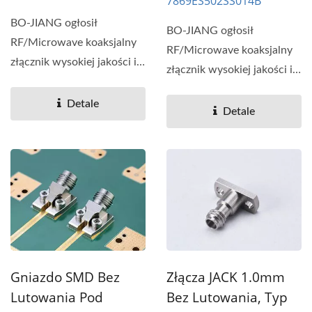
7869ES502SS014B
BO-JIANG ogłosił
BO-JIANG ogłosił
RF/Microwave koaksjalny
RF/Microwave koaksjalny
złącznik wysokiej jakości i
złącznik wysokiej jakości i
wydajności, stabilność...
wydajności, stabilność...
Detale
Detale
Gniazdo SMD Bez
Złącza JACK 1.0mm
Lutowania Pod
Bez Lutowania, Typ