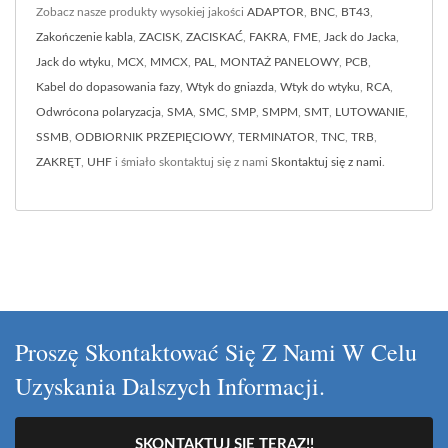
Zobacz nasze produkty wysokiej jakości
ADAPTOR
,
BNC
,
BT43
,
Zakończenie kabla
,
ZACISK
,
ZACISKAĆ
,
FAKRA
,
FME
,
Jack do Jacka
,
Jack do wtyku
,
MCX
,
MMCX
,
PAL
,
MONTAŻ PANELOWY
,
PCB
,
Kabel do dopasowania fazy
,
Wtyk do gniazda
,
Wtyk do wtyku
,
RCA
,
Odwrócona polaryzacja
,
SMA
,
SMC
,
SMP
,
SMPM
,
SMT
,
LUTOWANIE
,
SSMB
,
ODBIORNIK PRZEPIĘCIOWY
,
TERMINATOR
,
TNC
,
TRB
,
ZAKRĘT
,
UHF
i śmiało skontaktuj się z nami
Skontaktuj się z nami
.
Proszę Skontaktować Się Z Nami W Celu
Uzyskania Dalszych Informacji.
SKONTAKTUJ SIĘ TERAZ!!