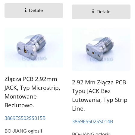
wydajności, stabilność...
wydajności, stabilność...
Detale
Detale
Złącza PCB 2.92mm
2.92 Mm Złącza PCB
JACK, Typ Microstrip,
Typu JACK Bez
Montowane
Lutowania, Typ Strip
Bezlutowo.
Line.
3869ES502SS015B
3869ES502SS014B
BO-JIANG ogłosił
BO-JIANG ogłosił