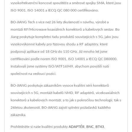
vysokofrekvenční koncové spouštěče a směrové spojky SMA, které jsou
ISO 9001, ISO 14001 a IECQ QC 080 000 certifikováno.
BO-JIANG Tech s více než 26 lety zkušeností v návrhu, výrobě a
montáži RF/Microwave koaxiálních konektorů a kabelových sestav. Bo
Jiang poskytuje kompletní řadu produktů souvisejících s 5G, jako jsou
vysokovýkonné kabely pro fázovou shodu a RF adaptéry, které
podporují aplikace od 18 GHz do 110 GHz. Již mnoho let jsme
certifikováni podle norem ISO 9001, ISO 14001 a IECQ QC 080000.
Instalovali jsme systémy ISO/IATF16949, abychom povýšili naši
společnost na vedoucí pozici.
BO-JIANG poskytuje zákazníkům vysoce kvalitní sérii konektorů
souvisejících s 5G, montáží kabelů NMD, RF adaptérů, vícekoaxiálních
konektorů a kabelových montáží, a to jak s pokročilou technologií, tak s
26letou zkušeností. BO-JIANG zajistí splnění požadavků každého
zákazníka.
Prohlédněte si naše kvalitní produkty
ADAPTÉR
,
BNC
,
BT43
,