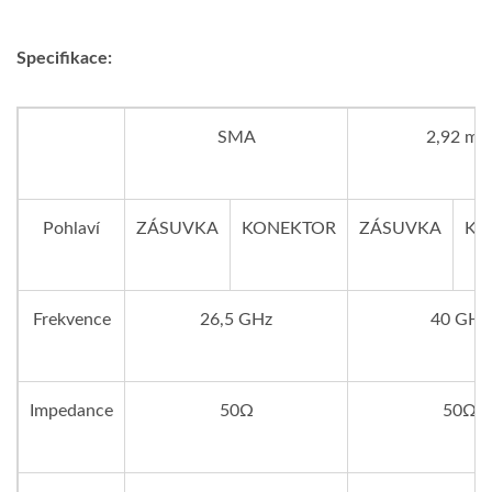
Specifikace:
SMA
2,92 m
Pohlaví
ZÁSUVKA
KONEKTOR
ZÁSUVKA
KO
Frekvence
26,5 GHz
40 GHz
Impedance
50Ω
50Ω