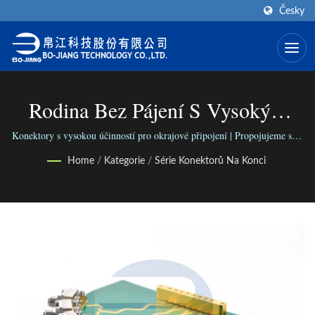
Česky
Rodina Bez Pájení S Vysokým
Výkonem Pro Konektory Na
Konektory s vysokou účinností pro okrajové připojení | Propojujeme svět
pomocí naší všestranné řady konektorů; Propojujeme lidi s naším
Konci | Výrobce Koaxiálního
Home
/
Kategorie
/
Série Konektorů Na Konci
spolehlivým podnikáním.
Konektoru SMA (typ Konektoru
Pro Konec) | BO-JIANG