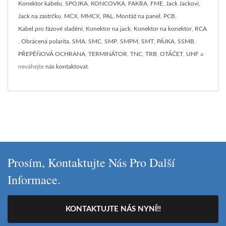
Konektor kabelu
,
SPOJKA
,
KONCOVKA
,
FAKRA
,
FME
,
Jack Jackovi
,
Jack na zástrčku
,
MCX
,
MMCX
,
PAL
,
Montáž na panel
,
PCB
,
Kabel pro fázové sladění
,
Konektor na jack
,
Konektor na konektor
,
RCA
,
Obrácená polarita
,
SMA
,
SMC
,
SMP
,
SMPM
,
SMT
,
PÁJKA
,
SSMB
,
PŘEPĚŇOVÁ OCHRANA
,
TERMINÁTOR
,
TNC
,
TRB
,
OTÁČET
,
UHF
a
neváhejte
nás kontaktovat
.
Prosím, Kontaktujte Nás Pro Další
Informace.
KONTAKTUJTE NÁS NYNÍ!!