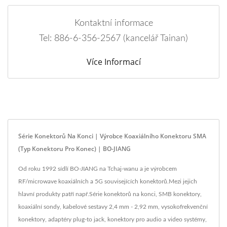
Kontaktní informace
Tel: 886-6-356-2567 (kancelář Tainan)
Více Informací
Série Konektorů Na Konci | Výrobce Koaxiálního Konektoru SMA
(typ Konektoru Pro Konec) | BO-JIANG
Od roku 1992 sídlí BO-JIANG na Tchaj-wanu a je výrobcem
RF/microwave koaxiálních a 5G souvisejících konektorů.Mezi jejich
hlavní produkty patří např.Série konektorů na konci, SMB konektory,
koaxiální sondy, kabelové sestavy 2,4 mm - 2,92 mm, vysokofrekvenční
konektory, adaptéry plug-to jack, konektory pro audio a video systémy,