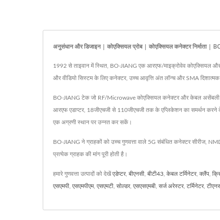
अनुसंधान और डिजाइन | कोएक्सियल प्रोब | कोएक्सियल कनेक्टर निर्माता |
1992 से ताइवान में स्थित, BO-JIANG एक आरएफ/माइक्रोवेव कोएक्सियल और 5जी स
और वीडियो सिस्टम के लिए कनेक्टर, उच्च आवृत्ति अंत लॉन्च और SMA दिशा
BO-JIANG टेक जो RF/Microwave कोएक्सियल कनेक्टर और केबल असेंबली में डिजाइ
आरएफ एडाप्टर, 18जीएचजी से 110जीएचजी तक के एप्लिकेशन का समर्थन करने क
एक अग्रणी स्थान पर उन्नत कर सकें।
BO-JIANG ने ग्राहकों को उच्च गुणवत्ता वाले 5G संबंधित कनेक्टर सीरीज, N
प्रत्येक ग्राहक की मांग पूरी होती है।
हमारे गुणवत्ता उत्पादों को देखें
एडेप्टर
,
बीएनसी
,
बीटी43
,
केबल टर्मिनेटर
,
क्लैंप
,
क्रि
एसएमपी
,
एसएमपीएम
,
एसएमटी
,
सोल्डर
,
एसएसएमबी
,
सर्ज अरेस्टर
,
टर्मिनेटर
,
टीएन