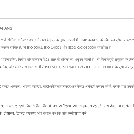
 BO-JIANG
ंबंधित कनेक्टर उत्पाद निर्माता है। उनके मुख्य उत्पादों में, SMB कनेक्टर, कोएक्सियल प्रोब, 2.4mm
त्मक कपलर शामिल हैं, जो ISO 9001, ISO 14001 और IECQ QC 080000 प्रमाणित हैं।
निंग, निर्माण और संकलन में 26 साल से अधिक का अनुभव रखती है। बो जियांग पूरी श्रृंखला के 5जी संबं
े लिए, और हमारे पास बहुत सालों से ISO 9001, ISO 14001 और IECQ QC 080000 के प्रमाण पत्र हैं
MD केबल असेंबली, आरएफ एडाप्टर, मल्टी-कोएक्स कनेक्टर और केबल असेंबली प्रदान की है, उनके पास उन
म्प
,
फाकरा
,
एफएमई
,
जैक से जैक
,
जैक से प्लग
,
एमसीएक्स
,
एमएमसीएक्स
,
पीएएल
,
पैनल माउंट
,
पीसीबी
,
फेज म
सी
,
टीआरबी
,
ट्विस्ट
,
यूएचएफ
और महसूस करें कि आप
हमसे संपर्क करें
।