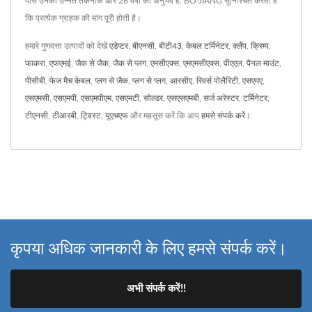
पास उनकी उन्नत तकनीक और 26 वर्षों का अनुभव है, BO-JIANG सुनिश्चित करता है
कि प्रत्येक ग्राहक की मांग पूरी होती है।
हमारे गुणवत्ता उत्पादों को देखें
एडेप्टर
,
बीएनसी
,
बीटी43
,
केबल टर्मिनेटर
,
क्लैंप
,
क्रिम्प
,
फाकरा
,
एफएमई
,
जैक से जैक
,
जैक से प्लग
,
एमसीएक्स
,
एमएमसीएक्स
,
पीएएल
,
पैनल माउंट
,
पीसीबी
,
फेज मैच केबल
,
प्लग से जैक
,
प्लग से प्लग
,
आरसीए
,
रिवर्स पोलैरिटी
,
एसएमए
,
एसएमसी
,
एसएमपी
,
एसएमपीएम
,
एसएमटी
,
सोल्डर
,
एसएसएमबी
,
सर्ज अरेस्टर
,
टर्मिनेटर
,
टीएनसी
,
टीआरबी
,
ट्विस्ट
,
यूएचएफ
और महसूस करें कि आप
हमसे संपर्क करें
।
कृपया अधिक जानकारी के लिए हमसे संपर्क करें।
अभी संपर्क करें!!