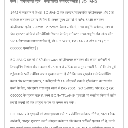
क्लैंप | कोएक्सियल प्रोब | कोएक्सियल कनेक्टर निर्माता | BO-JIANG
1992 से ताइवान में स्थित, BO-JIANG एक आरएफ/माइक्रोवेव कोएक्सियल और 5जी
संबंधित कनेक्टर उत्पाद निर्माता है।उनके मुख्य उत्पादों में, क्लैंप, SMB कनेक्टर,
कोएक्सियल प्रोब, 2.4mm - 2.92mm केबल असेंबली, उच्च आवृत्ति कनेक्टर, प्लग से
जैक एडाप्टर, ऑडियो और वीडियो सिस्टम के लिए कनेक्टर, उच्च आवृत्ति अंत लॉन्च और
SMA दिशात्मक कपलर शामिल हैं, जो ISO 9001, ISO 14001 और IECQ QC
080000 प्रमाणित हैं।
BO-JIANG टेक जो RF/Microwave कोएक्सियल कनेक्टर और केबल असेंबली में
डिजाइनिंग, निर्माण और संकलन में 26 साल से अधिक का अनुभव रखती है। बो जियांग पूरी
श्रृंखला के 5जी संबंधित उत्पाद प्रदान करता है जैसे कि उच्च प्रदर्शन वाले फेज मैचिंग
केबल और आरएफ एडाप्टर, 18जीएचजी से 110जीएचजी तक के एप्लिकेशन का समर्थन
करने के लिए, और हमारे पास बहुत सालों से ISO 9001, ISO 14001 और IECQ QC
080000 के प्रमाण पत्र हैं, हमने ISO/IATF16949 प्रणाली को स्थापित किया है ताकि
हमारी कंपनी को एक अग्रणी स्थान पर उन्नत कर सकें।
BO-JIANG ने ग्राहकों को उच्च गुणवत्ता वाले 5G संबंधित कनेक्टर सीरीज, NMD केबल
असेंबली, आरएफ एडाप्टर, मल्टी-कोएक्स कनेक्टर और केबल असेंबली प्रदान की है, उनके