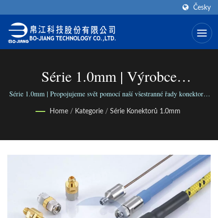
Česky
Série 1.0mm | Výrobce
Koaxiálního Konektoru SMA
Série 1.0mm | Propojujeme svět pomocí naší všestranné řady konektorů;
Propojujeme lidi s naším spolehlivým podnikáním.
(typ Konektoru Pro Konec) | BO-
Home
/
Kategorie
/
Série Konektorů 1.0mm
JIANG