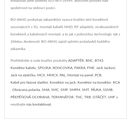
Instalovali jsme systémy ISO/IATF16949, abychom povýšili naši
společnost na vedoucí pozici.
BO-JIANG poskytuje zákazníkům vysoce kvalitní sérii konektorů
souvisejících s 5G, montáží kabelů NMD, RF adaptérů, vícekoaxiálních
konektorů a kabelových montáží, a to jak s pokročilou technologií, tak s
26letou zkušeností. BO-JIANG zajistí splnění požadavků každého
zákazníka.
Prohlédněte si naše kvalitní produkty
ADAPTÉR
,
BNC
,
BT43
,
Konektor kabelu
,
SPOJKA
,
KONCOVKA
,
FAKRA
,
FME
,
Jack Jackovi
,
Jack na zástrčku
,
MCX
,
MMCX
,
PAL
,
Montáž na panel
,
PCB
,
Kabel pro fázové sladění
,
Konektor na jack
,
Konektor na konektor
,
RCA
,
Obrácená polarita
,
SMA
,
SMC
,
SMP
,
SMPM
,
SMT
,
PÁJKA
,
SSMB
,
PŘEPĚŇOVÁ OCHRANA
,
TERMINÁTOR
,
TNC
,
TRB
,
OTÁČET
,
UHF
a
neváhejte
nás kontaktovat
.