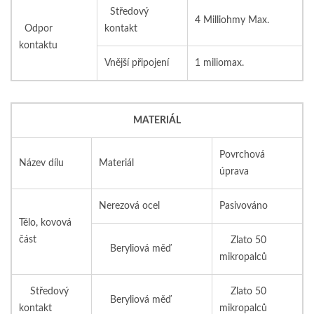
Středový
4 Milliohmy Max.
Odpor
kontakt
kontaktu
Vnější připojení
1 miliomax.
MATERIÁL
Povrchová
Název dílu
Materiál
úprava
Nerezová ocel
Pasivováno
Tělo, kovová
část
Zlato 50
Beryliová měď
mikropalců
Středový
Zlato 50
Beryliová měď
kontakt
mikropalců