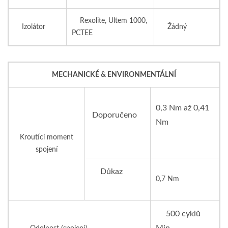
Rexolite, Ultem 1000,
Izolátor
Žádný
PCTEE
MECHANICKÉ & ENVIRONMENTÁLNÍ
0,3 Nm až 0,41
Doporučeno
Nm
Kroutící moment
spojení
Důkaz
0,7 Nm
500 cyklů
Min.