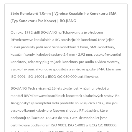
Série Konektorů 1.0mm | Výrobce Koaxiálního Konektoru SMA
(typ Konektoru Pro Konec) | BO-JIANG
Od roku 1992 sídlí BO-JIANG na Tchaj-wanu a je výrobcem
RF/microwave koaxiálních a 5G souvisejících konektorů.Mezi jejich
hlavní produkty patří např.Série konektorů 1.0mm, SMB konektory,
koaxiální sondy, kabelové sestavy 2,4 mm - 2,92 mm, vysokofrekvenční
konektory, adaptéry plug-to jack, konektory pro audio a video systémy,
vysokofrekvenční koncové spouštěče a směrové spojky SMA, které jsou
ISO 9001, ISO 14001 a IECQ QC 080 000 certifikováno.
BO-JIANG Tech s více než 26 lety zkušeností v návrhu, výrobě a
montáži RF/Microwave koaxiálních konektorů a kabelových sestav. Bo
Jiang poskytuje kompletní řadu produktů souvisejících s 5G, jako jsou
vysokovýkonné kabely pro fázovou shodu a RF adaptéry, které
podporují aplikace od 18 GHz do 110 GHz. Již mnoho let jsme
certifikováni podle norem ISO 9001, ISO 14001 a IECQ QC 080000.