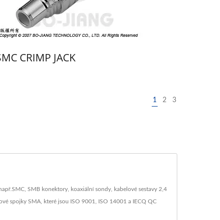
SMC CRIMP JACK
1
2
3
 např.SMC, SMB konektory, koaxiální sondy, kabelové sestavy 2,4
ěrové spojky SMA, které jsou ISO 9001, ISO 14001 a IECQ QC