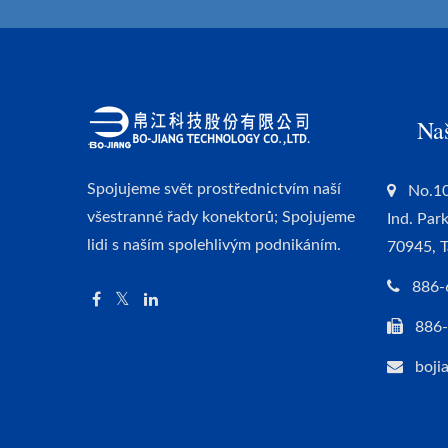
Na
Spojujeme svět prostřednictvím naší
No.10
všestranné řady konektorů; Spojujeme
Ind. Par
lidi s naším spolehlivým podnikáním.
70945, 
886-
886
boji