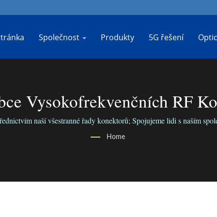
tránka
Společnost
Produkty
5G řešení
Opti
bce Vysokofrekvenčních RF Ko
řednictvím naší všestranné řady konektorů; Spojujeme lidi s naším sp
Home