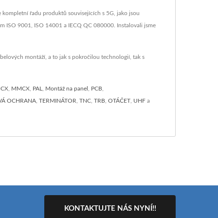
 kompletní řadu produktů souvisejících s 5G, jako jsou
rem ISO 9001, ISO 14001 a IECQ QC 080000. Instalovali jsme
lových montáží, a to jak s pokročilou technologií, tak s
CX
,
MMCX
,
PAL
,
Montáž na panel
,
PCB
,
VÁ OCHRANA
,
TERMINÁTOR
,
TNC
,
TRB
,
OTÁČET
,
UHF
a
KONTAKTUJTE NÁS NYNÍ!!