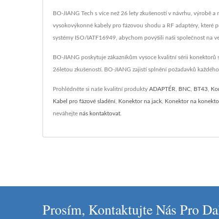
BO-JIANG Tech s více než 26 lety zkušeností v návrhu, výrobě a
vysokovýkonné kabely pro fázovou shodu a RF adaptéry, které p
systémy ISO/IATF16949, abychom povýšili naši společnost na ve
BO-JIANG poskytuje zákazníkům vysoce kvalitní sérii konektorů s
26letou zkušeností. BO-JIANG zajistí splnění požadavků každého
Prohlédněte si naše kvalitní produkty
ADAPTÉR
,
BNC
,
BT43
,
Ko
Kabel pro fázové sladění
,
Konektor na jack
,
Konektor na konekto
neváhejte
nás kontaktovat
.
Prosím, Kontaktujte Nás Pro Da