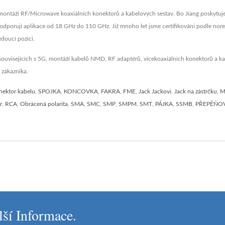
 montáži RF/Microwave koaxiálních konektorů a kabelových sestav. Bo Jiang poskytuje
odporují aplikace od 18 GHz do 110 GHz. Již mnoho let jsme certifikováni podle no
doucí pozici.
ouvisejících s 5G, montáží kabelů NMD, RF adaptérů, vícekoaxiálních konektorů a kabe
 zákazníka.
nektor kabelu
,
SPOJKA
,
KONCOVKA
,
FAKRA
,
FME
,
Jack Jackovi
,
Jack na zástrčku
,
M
r
,
RCA
,
Obrácená polarita
,
SMA
,
SMC
,
SMP
,
SMPM
,
SMT
,
PÁJKA
,
SSMB
,
PŘEPĚŇO
lší Informace.