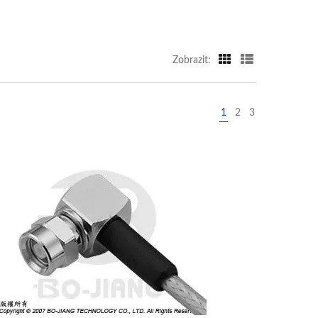
Zobrazit:
1
2
3