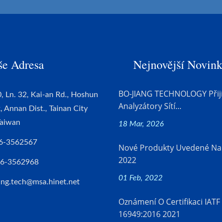
še Adresa
Nejnovější Novin
BO-JIANG TECHNOLOGY Přij
, Ln. 32, Kai-an Rd., Hoshun
Analyzátory Sítí...
k, Annan Dist., Tainan City
Taiwan
18 Mar, 2026
6-3562567
Nové Produkty Uvedené Na
2022
-6-3562968
01 Feb, 2022
ang.tech@msa.hinet.net
Oznámení O Certifikaci IATF
16949:2016 2021