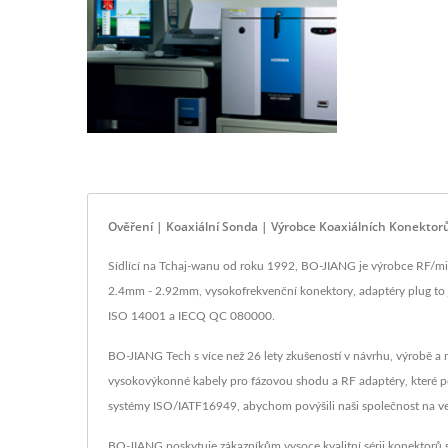
Ověření | Koaxiální Sonda | Výrobce Koaxiálních Konektor
Sídlící na Tchaj-wanu od roku 1992, BO-JIANG je výrobce RF/mic
2.4mm - 2.92mm, vysokofrekvenční konektory, adaptéry plug to j
ISO 14001 a IECQ QC 080000.
BO-JIANG Tech s více než 26 lety zkušeností v návrhu, výrobě a
vysokovýkonné kabely pro fázovou shodu a RF adaptéry, které p
systémy ISO/IATF16949, abychom povýšili naši společnost na ve
BO-JIANG poskytuje zákazníkům vysoce kvalitní sérii konektorů s