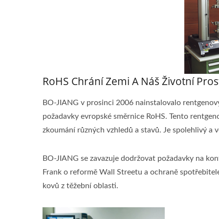
RoHS Chrání Zemi A Náš Životní Pros
BO-JIANG v prosinci 2006 nainstalovalo rentgenový 
požadavky evropské směrnice RoHS. Tento rentgeno
zkoumání různých vzhledů a stavů. Je spolehlivý a v
BO-JIANG se zavazuje dodržovat požadavky na konf
Frank o reformě Wall Streetu a ochraně spotřebitele, 
kovů z těžební oblasti.