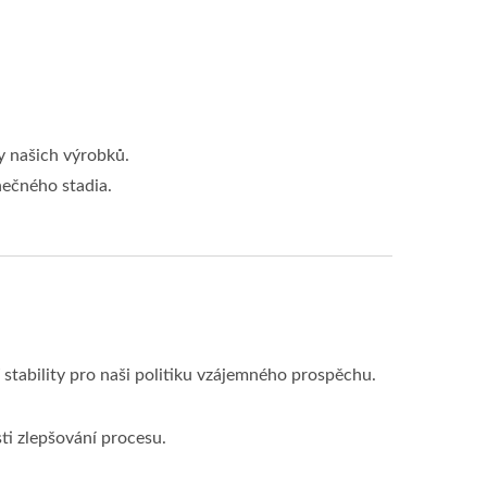
y našich výrobků.
nečného stadia.
tability pro naši politiku vzájemného prospěchu.
ti zlepšování procesu.