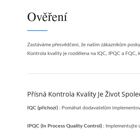
Ověření
Zastáváme přesvědčení, že našim zákazníkům poskytu
Kontrola kvality je rozdělena na IQC, IPQC a FQC, k
Přísná Kontrola Kvality Je Život Spole
IQC (příchozí)
: Pomáhat dodavatelům implementovat
IPQC (In Process Quality Control)
: Implementujte 