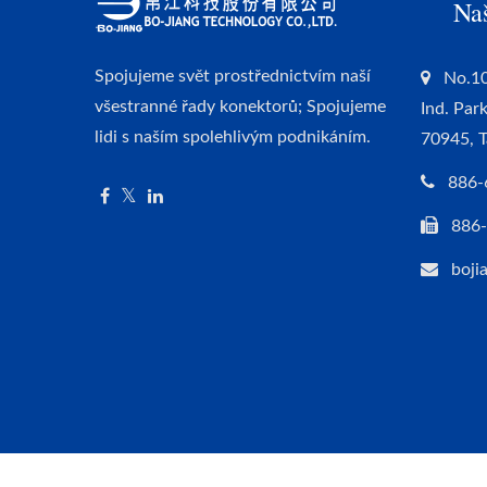
Na
Spojujeme svět prostřednictvím naší
No.10
všestranné řady konektorů; Spojujeme
Ind. Par
lidi s naším spolehlivým podnikáním.
70945, 
886-
886
boji