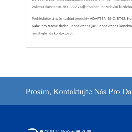
26letou zkušeností. BO-JIANG zajistí splnění požadavků každého
Prohlédněte si naše kvalitní produkty
ADAPTÉR
,
BNC
,
BT43
,
Ko
Kabel pro fázové sladění
,
Konektor na jack
,
Konektor na konekto
neváhejte
nás kontaktovat
.
Prosím, Kontaktujte Nás Pro Da