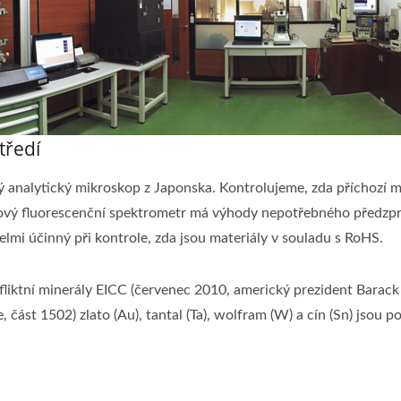
tředí
analytický mikroskop z Japonska. Kontrolujeme, zda příchozí mat
vý fluorescenční spektrometr má výhody nepotřebného předzpr
elmi účinný při kontrole, zda jsou materiály v souladu s RoHS.
liktní minerály EICC (červenec 2010, americký prezident Bara
část 1502) zlato (Au), tantal (Ta), wolfram (W) a cín (Sn) jsou po