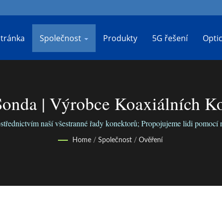
tránka
Společnost
Produkty
5G řešení
Opti
 Sonda | Výrobce Koaxiálních 
ostřednictvím naší všestranné řady konektorů; Propojujeme lidi pomocí 
Home
/
Společnost
/
Ověření