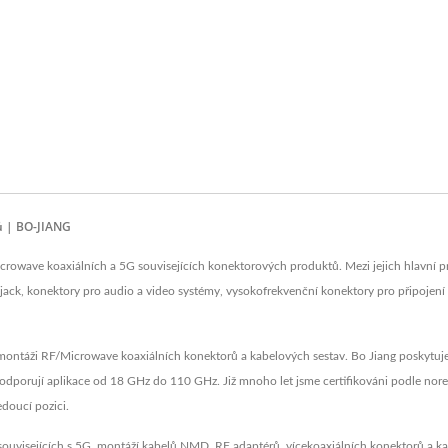
ů | BO-JIANG
rowave koaxiálních a 5G souvisejících konektorových produktů. Mezi jejich hlavní p
ack, konektory pro audio a video systémy, vysokofrekvenční konektory pro připojení
 montáži RF/Microwave koaxiálních konektorů a kabelových sestav. Bo Jiang poskytuje
odporují aplikace od 18 GHz do 110 GHz. Již mnoho let jsme certifikováni podle no
doucí pozici.
ouvisejících s 5G, montáží kabelů NMD, RF adaptérů, vícekoaxiálních konektorů a kabe