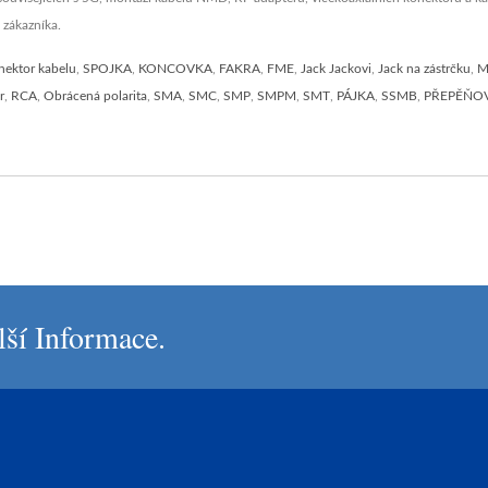
 zákazníka.
nektor kabelu
,
SPOJKA
,
KONCOVKA
,
FAKRA
,
FME
,
Jack Jackovi
,
Jack na zástrčku
,
M
r
,
RCA
,
Obrácená polarita
,
SMA
,
SMC
,
SMP
,
SMPM
,
SMT
,
PÁJKA
,
SSMB
,
PŘEPĚŇO
lší Informace.