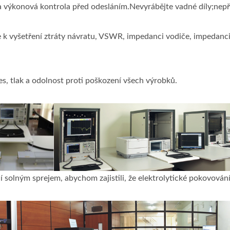
 výkonová kontrola před odesláním.Nevyrábějte vadné díly;nepřij
 k vyšetření ztráty návratu, VSWR, impedanci vodiče, impedanci i
res, tlak a odolnost proti poškození všech výrobků.
í solným sprejem, abychom zajistili, že elektrolytické pokovován