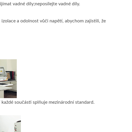
ímat vadné díly;neposílejte vadné díly.
zolace a odolnost vůči napětí, abychom zajistili, že
í každé součásti splňuje mezinárodní standard.