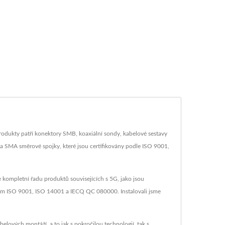
rodukty patří konektory SMB, koaxiální sondy, kabelové sestavy
 a SMA směrové spojky, které jsou certifikovány podle ISO 9001,
 kompletní řadu produktů souvisejících s 5G, jako jsou
rem ISO 9001, ISO 14001 a IECQ QC 080000. Instalovali jsme
lových montáží, a to jak s pokročilou technologií, tak s