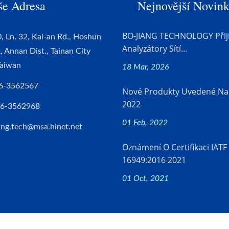
še Adresa
Nejnovější Novin
BO-JIANG TECHNOLOGY Přij
, Ln. 32, Kai-an Rd., Hoshun
Analyzátory Sítí...
k, Annan Dist., Tainan City
Taiwan
18 Mar, 2026
6-3562567
Nové Produkty Uvedené Na
2022
-6-3562968
01 Feb, 2022
ang.tech@msa.hinet.net
Oznámení O Certifikaci IATF
16949:2016 2021
01 Oct, 2021