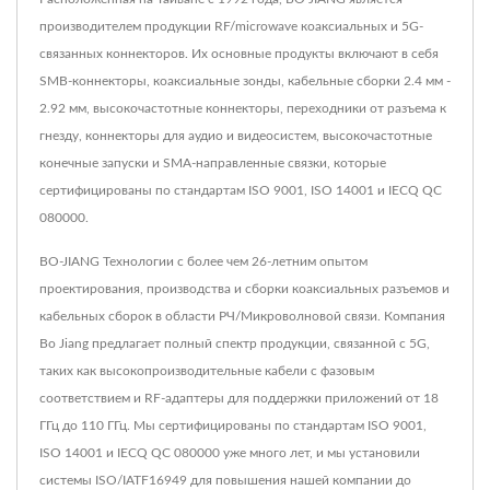
производителем продукции RF/microwave коаксиальных и 5G-
связанных коннекторов. Их основные продукты включают в себя
SMB-коннекторы, коаксиальные зонды, кабельные сборки 2.4 мм -
2.92 мм, высокочастотные коннекторы, переходники от разъема к
гнезду, коннекторы для аудио и видеосистем, высокочастотные
конечные запуски и SMA-направленные связки, которые
сертифицированы по стандартам ISO 9001, ISO 14001 и IECQ QC
080000.
BO-JIANG Технологии с более чем 26-летним опытом
проектирования, производства и сборки коаксиальных разъемов и
кабельных сборок в области РЧ/Микроволновой связи. Компания
Bo Jiang предлагает полный спектр продукции, связанной с 5G,
таких как высокопроизводительные кабели с фазовым
соответствием и RF-адаптеры для поддержки приложений от 18
ГГц до 110 ГГц. Мы сертифицированы по стандартам ISO 9001,
ISO 14001 и IECQ QC 080000 уже много лет, и мы установили
системы ISO/IATF16949 для повышения нашей компании до