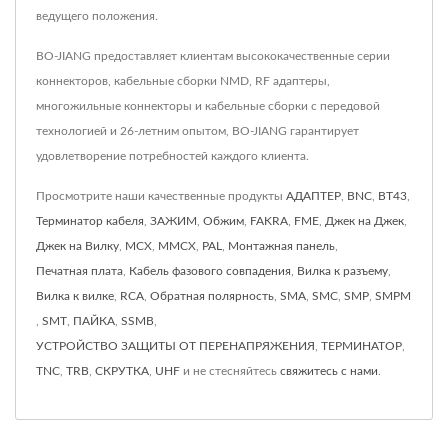
ведущего положения.
BO-JIANG предоставляет клиентам высококачественные серии
коннекторов, кабельные сборки NMD, RF адаптеры,
многожильные коннекторы и кабельные сборки с передовой
технологией и 26-летним опытом, BO-JIANG гарантирует
удовлетворение потребностей каждого клиента.
Просмотрите наши качественные продукты
АДАПТЕР
,
BNC
,
BT43
,
Терминатор кабеля
,
ЗАЖИМ
,
Обжим
,
FAKRA
,
FME
,
Джек на Джек
,
Джек на Вилку
,
MCX
,
MMCX
,
PAL
,
Монтажная панель
,
Печатная плата
,
Кабель фазового совпадения
,
Вилка к разъему
,
Вилка к вилке
,
RCA
,
Обратная полярность
,
SMA
,
SMC
,
SMP
,
SMPM
,
SMT
,
ПАЙКА
,
SSMB
,
УСТРОЙСТВО ЗАЩИТЫ ОТ ПЕРЕНАПРЯЖЕНИЯ
,
ТЕРМИНАТОР
,
TNC
,
TRB
,
СКРУТКА
,
UHF
и не стесняйтесь
свяжитесь с нами
.