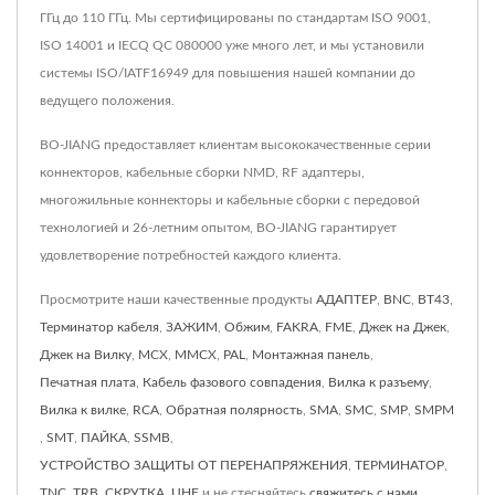
ГГц до 110 ГГц. Мы сертифицированы по стандартам ISO 9001,
ISO 14001 и IECQ QC 080000 уже много лет, и мы установили
системы ISO/IATF16949 для повышения нашей компании до
ведущего положения.
BO-JIANG предоставляет клиентам высококачественные серии
коннекторов, кабельные сборки NMD, RF адаптеры,
многожильные коннекторы и кабельные сборки с передовой
технологией и 26-летним опытом, BO-JIANG гарантирует
удовлетворение потребностей каждого клиента.
Просмотрите наши качественные продукты
АДАПТЕР
,
BNC
,
BT43
,
Терминатор кабеля
,
ЗАЖИМ
,
Обжим
,
FAKRA
,
FME
,
Джек на Джек
,
Джек на Вилку
,
MCX
,
MMCX
,
PAL
,
Монтажная панель
,
Печатная плата
,
Кабель фазового совпадения
,
Вилка к разъему
,
Вилка к вилке
,
RCA
,
Обратная полярность
,
SMA
,
SMC
,
SMP
,
SMPM
,
SMT
,
ПАЙКА
,
SSMB
,
УСТРОЙСТВО ЗАЩИТЫ ОТ ПЕРЕНАПРЯЖЕНИЯ
,
ТЕРМИНАТОР
,
TNC
,
TRB
,
СКРУТКА
,
UHF
и не стесняйтесь
свяжитесь с нами
.