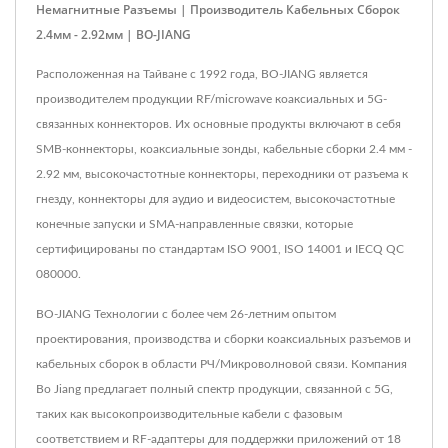
Немагнитные Разъемы | Производитель Кабельных Сборок
2.4мм - 2.92мм | BO-JIANG
Расположенная на Тайване с 1992 года, BO-JIANG является
производителем продукции RF/microwave коаксиальных и 5G-
связанных коннекторов. Их основные продукты включают в себя
SMB-коннекторы, коаксиальные зонды, кабельные сборки 2.4 мм -
2.92 мм, высокочастотные коннекторы, переходники от разъема к
гнезду, коннекторы для аудио и видеосистем, высокочастотные
конечные запуски и SMA-направленные связки, которые
сертифицированы по стандартам ISO 9001, ISO 14001 и IECQ QC
080000.
BO-JIANG Технологии с более чем 26-летним опытом
проектирования, производства и сборки коаксиальных разъемов и
кабельных сборок в области РЧ/Микроволновой связи. Компания
Bo Jiang предлагает полный спектр продукции, связанной с 5G,
таких как высокопроизводительные кабели с фазовым
соответствием и RF-адаптеры для поддержки приложений от 18