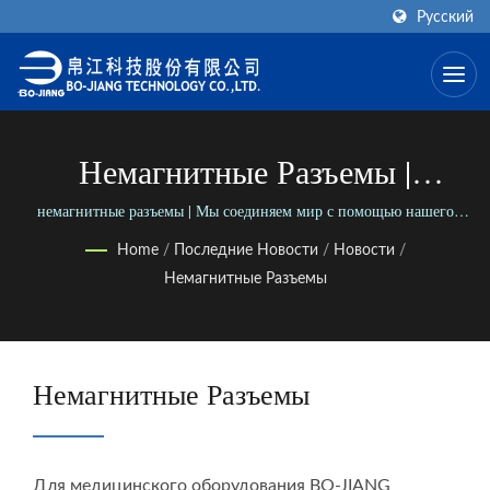
Русский
Немагнитные Разъемы |
Производитель Кабельных
немагнитные разъемы | Мы соединяем мир с помощью нашего
универсального ассортимента коннекторов; Мы связываем людей с
Сборок 2.4мм - 2.92мм | BO-
Home
/
Последние Новости
/
Новости
/
помощью нашего надежного бизнеса.
Немагнитные Разъемы
JIANG
Немагнитные Разъемы
Для медицинского оборудования BO-JIANG