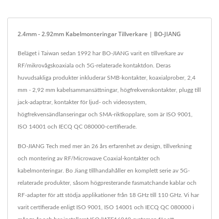
2.4mm - 2.92mm Kabelmonteringar Tillverkare | BO-JIANG
Beläget i Taiwan sedan 1992 har BO-JIANG varit en tillverkare av
RF/mikrovågskoaxiala och 5G-relaterade kontaktdon. Deras
huvudsakliga produkter inkluderar SMB-kontakter, koaxialprober, 2,4
mm - 2,92 mm kabelsammansättningar, högfrekvenskontakter, plugg till
jack-adaptrar, kontakter för ljud- och videosystem,
högfrekvensändlanseringar och SMA-riktkopplare, som är ISO 9001,
ISO 14001 och IECQ QC 080000-certifierade.
BO-JIANG Tech med mer än 26 års erfarenhet av design, tillverkning
och montering av RF/Microwave Coaxial-kontakter och
kabelmonteringar. Bo Jiang tillhandahåller en komplett serie av 5G-
relaterade produkter, såsom högpresterande fasmatchande kablar och
RF-adapter för att stödja applikationer från 18 GHz till 110 GHz. Vi har
varit certifierade enligt ISO 9001, ISO 14001 och IECQ QC 080000 i