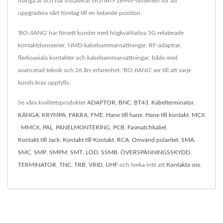
många år och har installerat ISO/IATF16949-systemen för att
uppgradera vårt företag till en ledande position.
'BO-JIANG' har försett kunder med högkvalitativa 5G-relaterade
kontaktdonsserier, NMD-kabelsammansättningar, RF-adaptrar,
flerkoaxiala kontakter och kabelsammansättningar, både med
avancerad teknik och 26 års erfarenhet. 'BO-JIANG' ser till att varje
kunds krav uppfylls.
Se våra kvalitetsprodukter
ADAPTOR
,
BNC
,
BT43
,
Kabelterminator
,
KÄNGA
,
KRYMPA
,
FAKRA
,
FME
,
Hane till hane
,
Hane till kontakt
,
MCX
,
MMCX
,
PAL
,
PANELMONTERING
,
PCB
,
Fasmatchkabel
,
Kontakt till Jack
,
Kontakt till Kontakt
,
RCA
,
Omvänd polaritet
,
SMA
,
SMC
,
SMP
,
SMPM
,
SMT
,
LÖD
,
SSMB
,
ÖVERSPÄNNINGSSKYDD
,
TERMINATOR
,
TNC
,
TRB
,
VRID
,
UHF
och tveka inte att
Kontakta oss
.