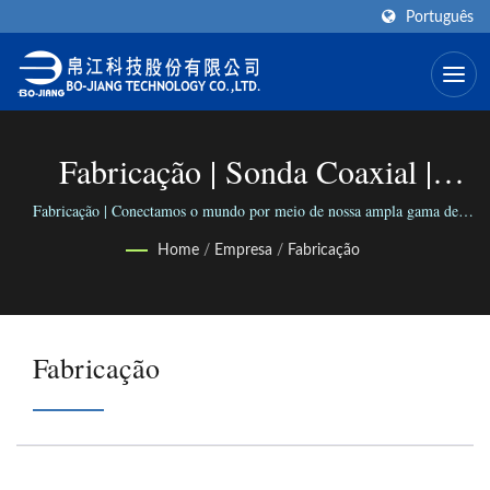
Português
Fabricação | Sonda Coaxial |
Fabricante De Conectores
Fabricação | Conectamos o mundo por meio de nossa ampla gama de
conectores versáteis; Conectamos pessoas com nosso negócio confiável.
Coaxiais | BO-JIANG
Home
/
Empresa
/
Fabricação
Fabricação