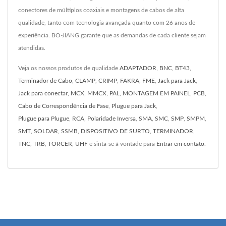
conectores de múltiplos coaxiais e montagens de cabos de alta
qualidade, tanto com tecnologia avançada quanto com 26 anos de
experiência. BO-JIANG garante que as demandas de cada cliente sejam
atendidas.
Veja os nossos produtos de qualidade
ADAPTADOR
,
BNC
,
BT43
,
Terminador de Cabo
,
CLAMP
,
CRIMP
,
FAKRA
,
FME
,
Jack para Jack
,
Jack para conectar
,
MCX
,
MMCX
,
PAL
,
MONTAGEM EM PAINEL
,
PCB
,
Cabo de Correspondência de Fase
,
Plugue para Jack
,
Plugue para Plugue
,
RCA
,
Polaridade Inversa
,
SMA
,
SMC
,
SMP
,
SMPM
,
SMT
,
SOLDAR
,
SSMB
,
DISPOSITIVO DE SURTO
,
TERMINADOR
,
TNC
,
TRB
,
TORCER
,
UHF
e sinta-se à vontade para
Entrar em contato
.