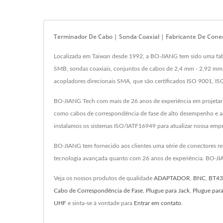
Terminador De Cabo | Sonda Coaxial | Fabricante De Cone
Localizada em Taiwan desde 1992, a BO-JIANG tem sido uma fabr
SMB, sondas coaxiais, conjuntos de cabos de 2,4 mm - 2,92 mm, 
acopladores direcionais SMA, que são certificados ISO 9001, 
BO-JIANG Tech com mais de 26 anos de experiência em projetar,
como cabos de correspondência de fase de alto desempenho e a
instalamos os sistemas ISO/IATF16949 para atualizar nossa empr
BO-JIANG tem fornecido aos clientes uma série de conectores r
tecnologia avançada quanto com 26 anos de experiência. BO-JIA
Veja os nossos produtos de qualidade
ADAPTADOR
,
BNC
,
BT43
Cabo de Correspondência de Fase
,
Plugue para Jack
,
Plugue par
UHF
e sinta-se à vontade para
Entrar em contato
.