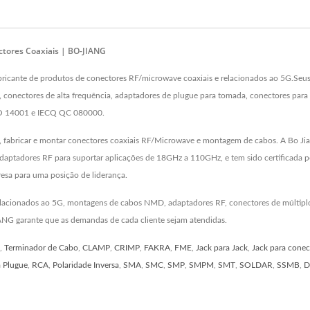
ctores Coaxiais | BO-JIANG
icante de produtos de conectores RF/microwave coaxiais e relacionados ao 5G.Seus
conectores de alta frequência, adaptadores de plugue para tomada, conectores para s
ISO 14001 e IECQ QC 080000.
 fabricar e montar conectores coaxiais RF/Microwave e montagem de cabos. A Bo Jia
daptadores RF para suportar aplicações de 18GHz a 110GHz, e tem sido certificada
esa para uma posição de liderança.
elacionados ao 5G, montagens de cabos NMD, adaptadores RF, conectores de múltiplo
NG garante que as demandas de cada cliente sejam atendidas.
,
Terminador de Cabo
,
CLAMP
,
CRIMP
,
FAKRA
,
FME
,
Jack para Jack
,
Jack para conec
a Plugue
,
RCA
,
Polaridade Inversa
,
SMA
,
SMC
,
SMP
,
SMPM
,
SMT
,
SOLDAR
,
SSMB
,
D