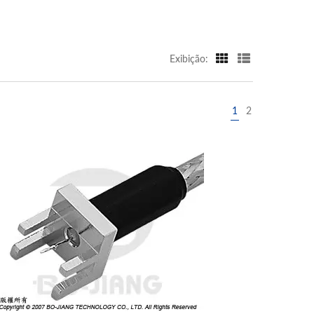
Exibição:
1
2