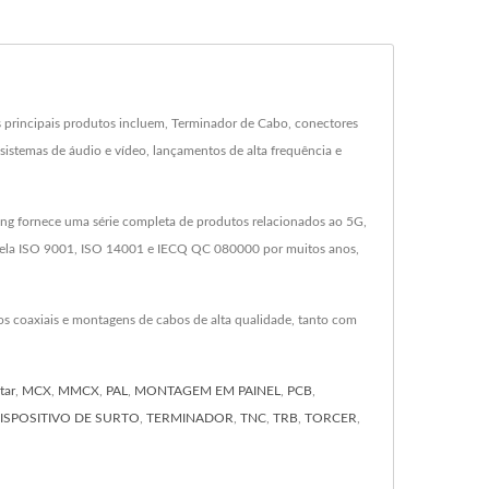
 principais produtos incluem, Terminador de Cabo, conectores
istemas de áudio e vídeo, lançamentos de alta frequência e
ng fornece uma série completa de produtos relacionados ao 5G,
 pela ISO 9001, ISO 14001 e IECQ QC 080000 por muitos anos,
s coaxiais e montagens de cabos de alta qualidade, tanto com
tar
,
MCX
,
MMCX
,
PAL
,
MONTAGEM EM PAINEL
,
PCB
,
ISPOSITIVO DE SURTO
,
TERMINADOR
,
TNC
,
TRB
,
TORCER
,