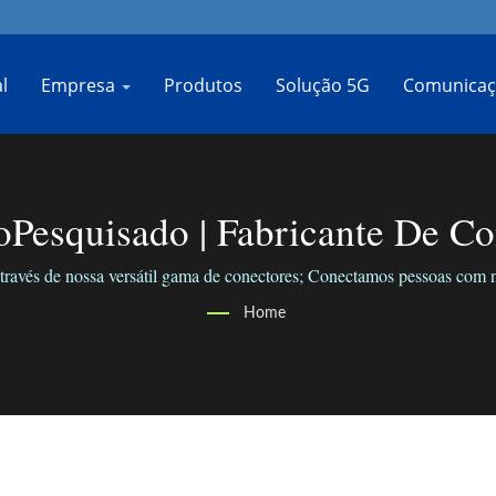
l
Empresa
Produtos
Solução 5G
Comunicaç
Pesquisado | Fabricante De Co
Frequência | BO-JIANG
avés de nossa versátil gama de conectores; Conectamos pessoas com n
Home