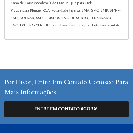
Cabo de Correspondência de Fase
,
Plugue para Jack
,
Plugue para Plugue
,
RCA
,
Polaridade Inversa
,
SMA
,
SMC
,
SMP
,
SMPM
,
SMT
,
SOLDAR
,
SSMB
,
DISPOSITIVO DE SURTO
,
TERMINADOR
,
TNC
,
TRB
,
TORCER
,
UHF
e sinta-se à vontade para
Entrar em contato
.
Por Favor, Entre Em Contato Conosco Para
Mais Informações.
ENTRE EM CONTATO AGORA!!