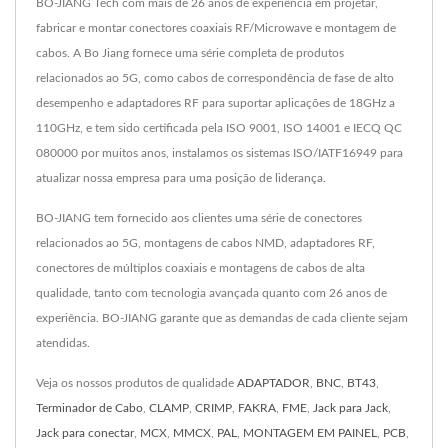
BO-JIANG Tech com mais de 26 anos de experiência em projetar,
fabricar e montar conectores coaxiais RF/Microwave e montagem de
cabos. A Bo Jiang fornece uma série completa de produtos
relacionados ao 5G, como cabos de correspondência de fase de alto
desempenho e adaptadores RF para suportar aplicações de 18GHz a
110GHz, e tem sido certificada pela ISO 9001, ISO 14001 e IECQ QC
080000 por muitos anos, instalamos os sistemas ISO/IATF16949 para
atualizar nossa empresa para uma posição de liderança.
BO-JIANG tem fornecido aos clientes uma série de conectores
relacionados ao 5G, montagens de cabos NMD, adaptadores RF,
conectores de múltiplos coaxiais e montagens de cabos de alta
qualidade, tanto com tecnologia avançada quanto com 26 anos de
experiência. BO-JIANG garante que as demandas de cada cliente sejam
atendidas.
Veja os nossos produtos de qualidade
ADAPTADOR
,
BNC
,
BT43
,
Terminador de Cabo
,
CLAMP
,
CRIMP
,
FAKRA
,
FME
,
Jack para Jack
,
Jack para conectar
,
MCX
,
MMCX
,
PAL
,
MONTAGEM EM PAINEL
,
PCB
,