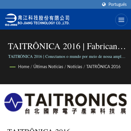
Português
TAITRÔNICA 2016 | Fabricante
De Montagens De Cabos 2.4mm -
TAITRÔNICA 2016 | Conectamos o mundo por meio de nossa ampla
gama de conectores versáteis; Conectamos pessoas com nosso negócio
2.92mm | BO-JIANG
Home
/
Últimas Notícias
/
Notícias
/
TAITRÔNICA 2016
confiável.