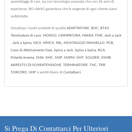
assemblaggi di cavi, sia con tecnologia avanzata che con 26 anni di
esperienza, BO-JIANG garantisce che le esigenze di ogni cliente siano
soddisfatte.
Visualizza i nostri prodotti di qualità
ADATTATORE
,
BNC
,
BT43
,
Terminatore di cavo
,
MORSO
,
CRIMPATURA
,
FAKRA
,
FME
,
Jack a Jack
,
Jack a Spina
,
MCX
,
MMCX
,
PAL
,
MONTAGGIO PANNELLO
,
PCB
,
Cavo di Abbinamento Fase
,
Spina a Jack
,
Spina a Spina
,
RCA
,
Polarità Inversa
,
SMA
,
SMC
,
SMP
,
SMPM
,
SMT
,
SOLDER
,
SSMB
,
ARRESTO DI SOVRATENSIONE
,
TERMINATORE
,
TNC
,
TRB
,
TORCERE
,
UHF
e sentiti libero di
Contattarci
.
Si Prega Di Contattarci Per Ulteriori