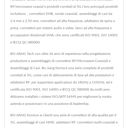
RF/microwave coaxial e prodotti correlati al 5G.I loro principali prodotti
includono, , connettori SMB, sonde coassiali, assemblaggi di cavi da
2,4 mm a 2,92 mm, connettori ad alta frequenza, adattatori da spina a
presa, connettori per sistemi audio e video, lanci ad alta frequenza e
accoppiatori direzionali SMA, che sono certificati ISO 9001, ISO 14001
e IECQ QC 080000.
BO-JIANG Tech con oltre 26 anni di esperienza nella progettazione,
produzione e assemblaggio di connettori RF/Microwave Coassiali e
Assemblaggi di Cavi. Bo Jiang fornisce una serie completa di prodotti
correlati al 5G, come cavi di abbinamento di fase ad alte prestazioni e
adattatori RF, per supportare applicazioni da 18GHz a 110GHz, ed è
certificata ISO 9001, ISO 14001 e IECQ QC 080000 da molti anni.
Abbiamo installato i sistemi ISO/IATF16949 per migliorare la nostra
azienda e posizionarci in una posizione di leadership.
BO-JIANG fornisce ai clienti una serie di connettori di alta qualità per il
5G, assemblaggi di cavi NMD, adattatori RF, connettori multi-coassiali e