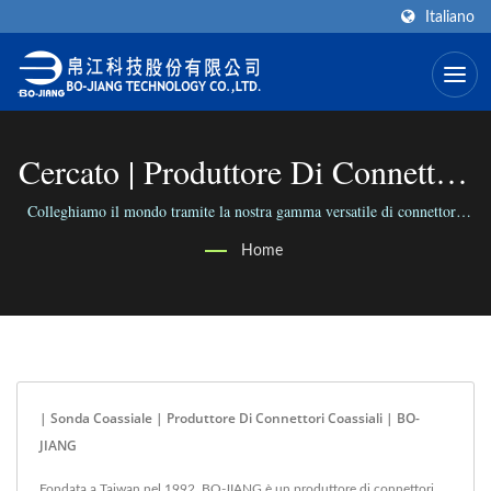
Italiano
Cercato | Produttore Di Connettori
RF Ad Alta Frequenza | BO-
Colleghiamo il mondo tramite la nostra gamma versatile di connettori;
Colleghiamo le persone con la nostra attività affidabile.
JIANG
Home
| Sonda Coassiale | Produttore Di Connettori Coassiali | BO-
JIANG
Fondata a Taiwan nel 1992, BO-JIANG è un produttore di connettori