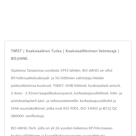
TWIST | Koaksiaalinen Tutka | Koaksiaaliliittimen Valmistaja |
BO-JIANG
Sijaitseva Taiwanissa vuodesta 1992 lähtien, BO-JIANG on ollut
RF/mikroaaltokoaksiaali- ja 5G-liittimien valmistaja.Heidän
päätuotteisiinsa kuuluvat, TWIST, SMB-liittimet, koaksiaaliset anturit,
2.4mm - 2.92mm kaapelikokoonpanot, korkeataajuusliittimet, liitin- ja
pistokeadapterit ääni- ja videosysteemeille, korkeataajuuslähdöt ja
SMA-suuntakytkimet, jotka ovat ISO 9001, ISO 14001 ja IECQ QC
080000 -sertifioituja.
BO-JIANG Tech, jolla on yli 26 vuoden kokemus RF/Microwave-
koaksiaaliliittimien ja kaapelikokoonpanojen suunnittelusta,