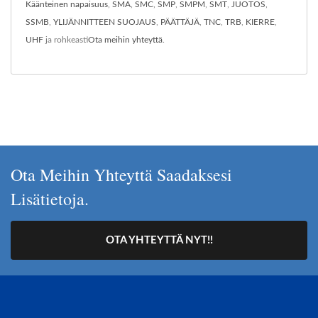
Käänteinen napaisuus
,
SMA
,
SMC
,
SMP
,
SMPM
,
SMT
,
JUOTOS
,
SSMB
,
YLIJÄNNITTEEN SUOJAUS
,
PÄÄTTÄJÄ
,
TNC
,
TRB
,
KIERRE
,
UHF
ja rohkeasti
Ota meihin yhteyttä
.
Ota Meihin Yhteyttä Saadaksesi
Lisätietoja.
OTA YHTEYTTÄ NYT!!