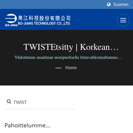
Suomen
TWISTEtsitty | Korkean
Taajuuden RF-Liittimen Valmistaja
Yhdistämme maailman monipuolisella liitinvalikoimallamme;
yhdistämme ihmiset luotettavalla liiketoiminnallamme.
| BO-JIANG
Home
Pahoittelumme...