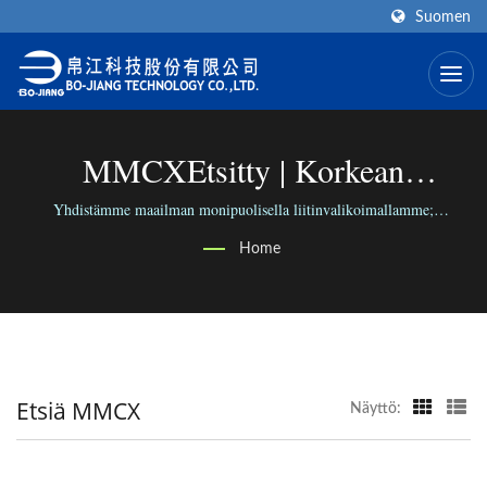
Suomen
MMCXEtsitty | Korkean
Taajuuden RF-Liittimen Valmistaja
Yhdistämme maailman monipuolisella liitinvalikoimallamme;
yhdistämme ihmiset luotettavalla liiketoiminnallamme.
| BO-JIANG
Home
Etsiä MMCX
Näyttö: