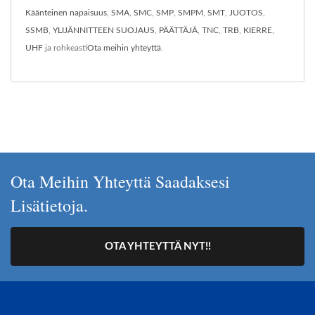
Käänteinen napaisuus
,
SMA
,
SMC
,
SMP
,
SMPM
,
SMT
,
JUOTOS
,
SSMB
,
YLIJÄNNITTEEN SUOJAUS
,
PÄÄTTÄJÄ
,
TNC
,
TRB
,
KIERRE
,
UHF
ja rohkeasti
Ota meihin yhteyttä
.
Ota Meihin Yhteyttä Saadaksesi
Lisätietoja.
OTA YHTEYTTÄ NYT!!