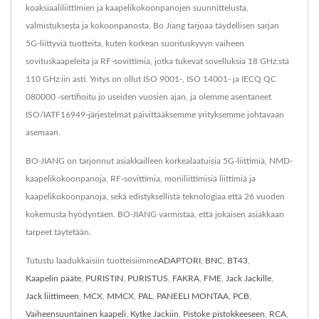
koaksiaaliliittimien ja kaapelikokoonpanojen suunnittelusta,
valmistuksesta ja kokoonpanosta. Bo Jiang tarjoaa täydellisen sarjan
5G-liittyviä tuotteita, kuten korkean suorituskyvyn vaiheen
sovituskaapeleita ja RF-sovittimia, jotka tukevat sovelluksia 18 GHz:stä
110 GHz:iin asti. Yritys on ollut ISO 9001-, ISO 14001- ja IECQ QC
080000 -sertifioitu jo useiden vuosien ajan, ja olemme asentaneet
ISO/IATF16949-järjestelmät päivittääksemme yrityksemme johtavaan
asemaan.
BO-JIANG on tarjonnut asiakkailleen korkealaatuisia 5G-liittimiä, NMD-
kaapelikokoonpanoja, RF-sovittimia, moniliittimisiä liittimiä ja
kaapelikokoonpanoja, sekä edistyksellistä teknologiaa että 26 vuoden
kokemusta hyödyntäen. BO-JIANG varmistaa, että jokaisen asiakkaan
tarpeet täytetään.
Tutustu laadukkaisiin tuotteisiimme
ADAPTORI
,
BNC
,
BT43
,
Kaapelin pääte
,
PURISTIN
,
PURISTUS
,
FAKRA
,
FME
,
Jack Jackille
,
Jack liittimeen
,
MCX
,
MMCX
,
PAL
,
PANEELI MONTAA
,
PCB
,
Vaiheensuuntainen kaapeli
,
Kytke Jackiin
,
Pistoke pistokkeeseen
,
RCA
,