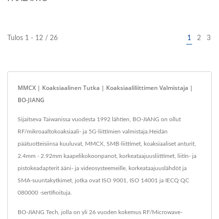
Tulos 1 - 12 / 26
1
2
3
MMCX | Koaksiaalinen Tutka | Koaksiaaliliittimen Valmistaja |
BO-JIANG
Sijaitseva Taiwanissa vuodesta 1992 lähtien, BO-JIANG on ollut
RF/mikroaaltokoaksiaali- ja 5G-liittimien valmistaja.Heidän
päätuotteisiinsa kuuluvat, MMCX, SMB-liittimet, koaksiaaliset anturit,
2.4mm - 2.92mm kaapelikokoonpanot, korkeataajuusliittimet, liitin- ja
pistokeadapterit ääni- ja videosysteemeille, korkeataajuuslähdöt ja
SMA-suuntakytkimet, jotka ovat ISO 9001, ISO 14001 ja IECQ QC
080000 -sertifioituja.
BO-JIANG Tech, jolla on yli 26 vuoden kokemus RF/Microwave-