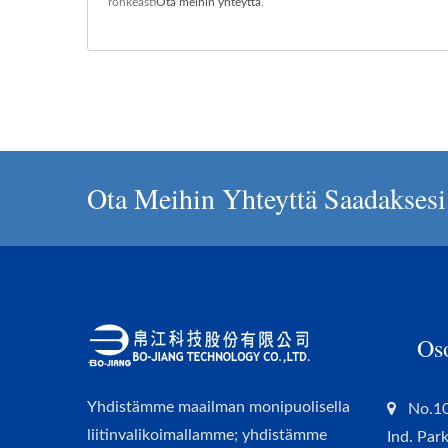
rohkeasti
Ota meihin yhteyttä
.
Ota Meihin Yhteyttä Saadaksesi 
Os
Yhdistämme maailman monipuolisella
No.10
liitinvalikoimallamme; yhdistämme
Ind. Par