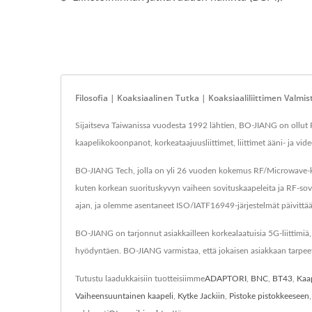
Filosofia | Koaksiaalinen Tutka | Koaksiaaliliittimen Valmi
Sijaitseva Taiwanissa vuodesta 1992 lähtien, BO-JIANG on ollut RF
kaapelikokoonpanot, korkeataajuusliittimet, liittimet ääni- ja v
BO-JIANG Tech, jolla on yli 26 vuoden kokemus RF/Microwave-koaks
kuten korkean suorituskyvyn vaiheen sovituskaapeleita ja RF-sovi
ajan, ja olemme asentaneet ISO/IATF16949-järjestelmät päivit
BO-JIANG on tarjonnut asiakkailleen korkealaatuisia 5G-liittimiä
hyödyntäen. BO-JIANG varmistaa, että jokaisen asiakkaan tarpeet
Tutustu laadukkaisiin tuotteisiimme
ADAPTORI
,
BNC
,
BT43
,
Kaa
Vaiheensuuntainen kaapeli
,
Kytke Jackiin
,
Pistoke pistokkeeseen