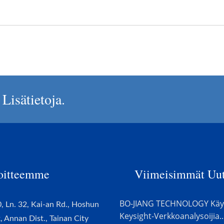
Lisätietoja.
oitteemme
Viimeisimmät Uut
BO-JIANG TECHNOLOGY Käy
, Ln. 32, Kai-an Rd., Hoshun
Keysight-Verkkoanalysoijia..
k, Annan Dist., Tainan City