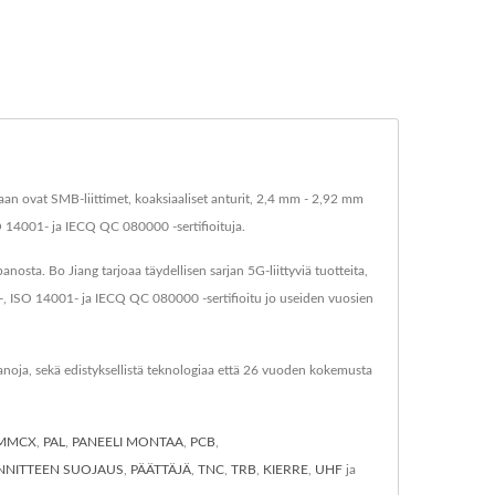
taan ovat SMB-liittimet, koaksiaaliset anturit, 2,4 mm - 2,92 mm
O 14001- ja IECQ QC 080000 -sertifioituja.
ta. Bo Jiang tarjoaa täydellisen sarjan 5G-liittyviä tuotteita,
01-, ISO 14001- ja IECQ QC 080000 -sertifioitu jo useiden vuosien
anoja, sekä edistyksellistä teknologiaa että 26 vuoden kokemusta
MMCX
,
PAL
,
PANEELI MONTAA
,
PCB
,
ÄNNITTEEN SUOJAUS
,
PÄÄTTÄJÄ
,
TNC
,
TRB
,
KIERRE
,
UHF
ja