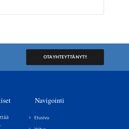
OTA YHTEYTTÄ NYT!!
iset
Navigointi
ttää
Etusivu
.