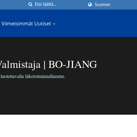
Suomen
Viimeisimmät Uutiset
 Valmistaja | BO-JIANG
uotettavalla liiketoiminnallamme.