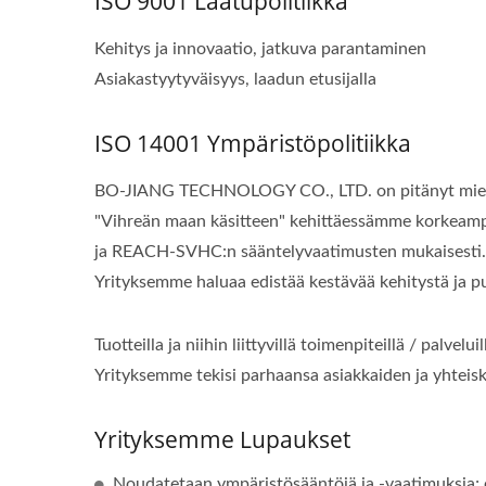
ISO 9001 Laatupolitiikka
Kehitys ja innovaatio, jatkuva parantaminen
Asiakastyytyväisyys, laadun etusijalla
ISO 14001 Ympäristöpolitiikka
BO-JIANG TECHNOLOGY CO., LTD. on pitänyt mielessä
"Vihreän maan käsitteen" kehittäessämme korkeampi
ja REACH-SVHC:n sääntelyvaatimusten mukaisesti. Yr
Yrityksemme haluaa edistää kestävää kehitystä ja pu
Tuotteilla ja niihin liittyvillä toimenpiteillä / palv
Yrityksemme tekisi parhaansa asiakkaiden ja yhteisk
Yrityksemme Lupaukset
Noudatetaan ympäristösääntöjä ja -vaatimuksia; 