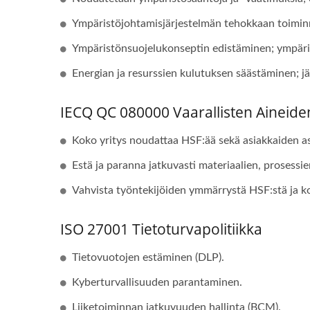
Ympäristöjohtamisjärjestelmän tehokkaan toiminn
Ympäristönsuojelukonseptin edistäminen; ympäris
Energian ja resurssien kulutuksen säästäminen; jä
IECQ QC 080000 Vaarallisten Aineiden
Koko yritys noudattaa HSF:ää sekä asiakkaiden as
Estä ja paranna jatkuvasti materiaalien, prosessie
Vahvista työntekijöiden ymmärrystä HSF:stä ja ko
ISO 27001 Tietoturvapolitiikka
Tietovuotojen estäminen (DLP).
Kyberturvallisuuden parantaminen.
Liiketoiminnan jatkuvuuden hallinta (BCM).