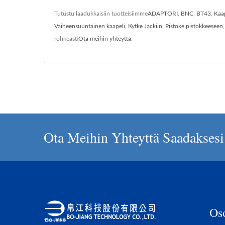
Tutustu laadukkaisiin tuotteisiimme
ADAPTORI
,
BNC
,
BT43
,
Kaa
Vaiheensuuntainen kaapeli
,
Kytke Jackiin
,
Pistoke pistokkeeseen
rohkeasti
Ota meihin yhteyttä
.
Ota Meihin Yhteyttä Saadaksesi 
Os