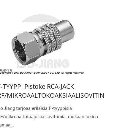
F-TYYPPI Pistoke RCA-JACK
RF/MIKROAALTOKOAKSIAALISOVITIN
o Jiang tarjoaa erilaisia F-tyyppisiä
F/mikroaaltotaajuisia sovittimia, mukaan lukien
amaa...