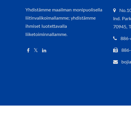
Yhdistämme maailman monipuolisella
No.10
liitinvalikoimallamme; yhdistämme
Ind. Par
ihmiset luotettavalla
70945, 
liiketoiminnallamme.
886-
886
boji
Copyright © 2026
BO-JIANG TECHNOLOGY CO., LTD.
All