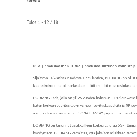
samaa...
Tulos 1 - 12 / 18
RCA | Koaksiaalinen Tutka | Koaksiaaliliittimen Valmistaja
Sijaitseva Taiwanissa vuodesta 1992 lähtien, BO-JIANG on ollut R
kaapelikokoonpanot, korkeataajuusliittimet, liitin- ja pistokead
BO-JIANG Tech, jolla on yli 26 vuoden kokemus RF/Microwave-koaks
kuten korkean suorituskyvyn vaiheen sovituskaapeleita ja RF-sovi
ajan, ja olemme asentaneet ISO/IATF16949-järjestelmät päivit
BO-JIANG on tarjonnut asiakkailleen korkealaatuisia 5G-liittimiä
hyödyntäen. BO-JIANG varmistaa, että jokaisen asiakkaan tarpeet