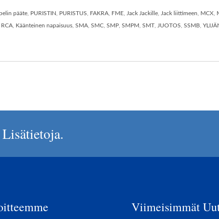
pelin pääte
,
PURISTIN
,
PURISTUS
,
FAKRA
,
FME
,
Jack Jackille
,
Jack liittimeen
,
MCX
,
,
RCA
,
Käänteinen napaisuus
,
SMA
,
SMC
,
SMP
,
SMPM
,
SMT
,
JUOTOS
,
SSMB
,
YLIJ
Lisätietoja.
oitteemme
Viimeisimmät Uut