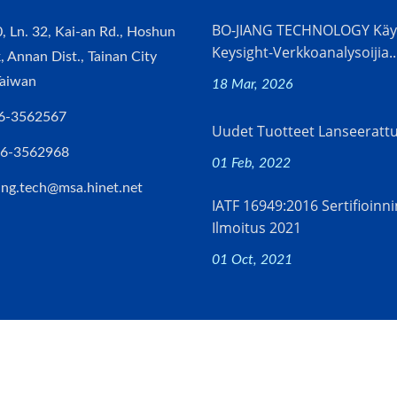
BO-JIANG TECHNOLOGY Käy
, Ln. 32, Kai-an Rd., Hoshun
Keysight-Verkkoanalysoijia..
k, Annan Dist., Tainan City
Taiwan
18 Mar, 2026
6-3562567
Uudet Tuotteet Lanseeratt
-6-3562968
01 Feb, 2022
ang.tech@msa.hinet.net
IATF 16949:2016 Sertifioinni
Ilmoitus 2021
01 Oct, 2021
 Rights Reserved.