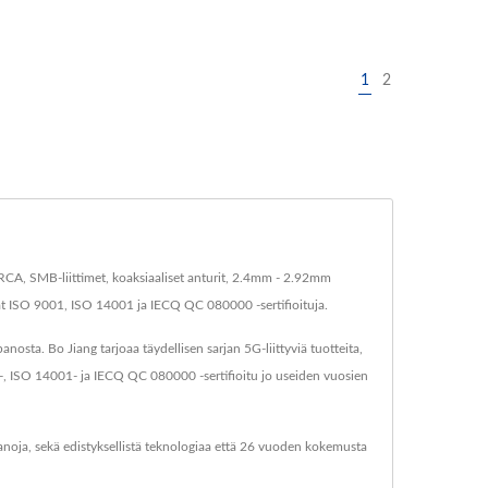
1
2
 RCA, SMB-liittimet, koaksiaaliset anturit, 2.4mm - 2.92mm
ovat ISO 9001, ISO 14001 ja IECQ QC 080000 -sertifioituja.
ta. Bo Jiang tarjoaa täydellisen sarjan 5G-liittyviä tuotteita,
01-, ISO 14001- ja IECQ QC 080000 -sertifioitu jo useiden vuosien
anoja, sekä edistyksellistä teknologiaa että 26 vuoden kokemusta