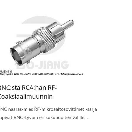
BNC:stä RCA:han RF-
Koaksiaalimuunnin
NC naaras-mies RF/mikroaaltosovittimet -sarja
opivat BNC-tyypin eri sukupuolten välille...