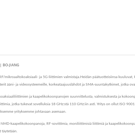
 | BO-JIANG
F/mikroaaltokoaksiaali- ja 5G-liittimien valmistaja.Heidän päätuotteisiinsa kuuluvat,
apterit ääni- ja videosysteemeille, korkeataajuuslähdöt ja SMA-suuntakytkimet, jotka 
iaaliliittimien ja kaapelikokoonpanojen suunnittelusta, valmistuksesta ja kokoonpanos
ttimia, jotka tukevat sovelluksia 18 GHz:stä 110 GHz:iin asti. Yritys on ollut ISO 90
tääksemme yrityksemme johtavaan asemaan.
, NMD-kaapelikokoonpanoja, RF-sovittimia, moniliittimisiä liittimiä ja kaapelikokoonp
 täytetään.