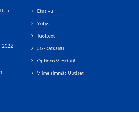
ttää
Etusivu
.
Yritys
Tuotteet
u 2022
5G-Ratkaisu
Optinen Viestintä
n
Viimeisimmät Uutiset
Consulted & Designed by
Ready-Market