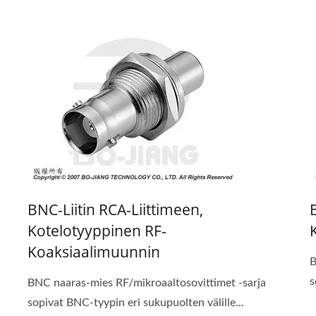
BNC-Liitin RCA-Liittimeen,
Kotelotyyppinen RF-
Koaksiaalimuunnin
B
s
BNC naaras-mies RF/mikroaaltosovittimet -sarja
sopivat BNC-tyypin eri sukupuolten välille...