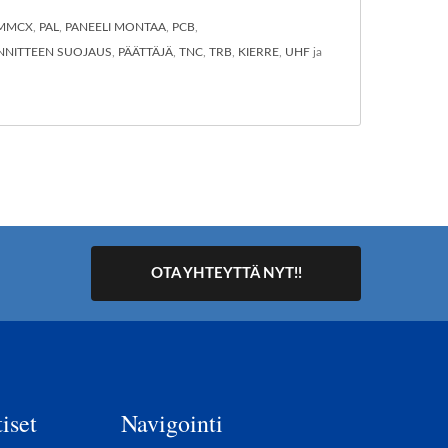
MMCX
,
PAL
,
PANEELI MONTAA
,
PCB
,
ÄNNITTEEN SUOJAUS
,
PÄÄTTÄJÄ
,
TNC
,
TRB
,
KIERRE
,
UHF
ja
OTA YHTEYTTÄ NYT!!
iset
Navigointi