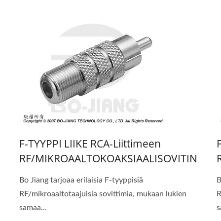
F-TYYPPI LIIKE RCA-Liittimeen
RF/MIKROAALTOKOAKSIAALISOVITIN
Bo Jiang tarjoaa erilaisia F-tyyppisiä
B
RF/mikroaaltotaajuisia sovittimia, mukaan lukien
R
samaa...
s