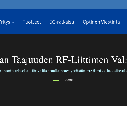
Yritys
Tuotteet
5G-ratkaisu
Optinen Viestintä
ean Taajuuden RF-Liittimen Val
onipuolisella liitinvalikoimallamme; yhdistämme ihmiset luotettavall
Home