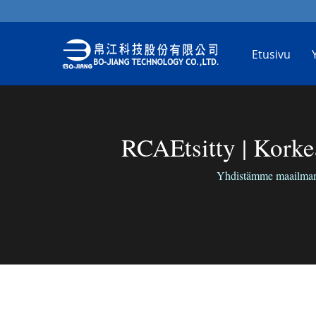
Etusivu
RCAEtsitty | Kork
Yhdistämme maailman m