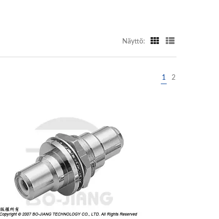
Näyttö:
1
2