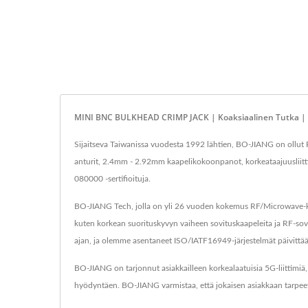
MINI BNC BULKHEAD CRIMP JACK | Koaksiaalinen Tutka | Ko
Sijaitseva Taiwanissa vuodesta 1992 lähtien, BO-JIANG on ollut
anturit, 2.4mm - 2.92mm kaapelikokoonpanot, korkeataajuusliitti
080000 -sertifioituja.
BO-JIANG Tech, jolla on yli 26 vuoden kokemus RF/Microwave-koaks
kuten korkean suorituskyvyn vaiheen sovituskaapeleita ja RF-sovi
ajan, ja olemme asentaneet ISO/IATF16949-järjestelmät päivit
BO-JIANG on tarjonnut asiakkailleen korkealaatuisia 5G-liittimiä
hyödyntäen. BO-JIANG varmistaa, että jokaisen asiakkaan tarpeet