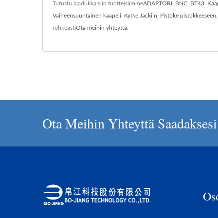
Tutustu laadukkaisiin tuotteisiimme
ADAPTORI
,
BNC
,
BT43
,
Kaa
Vaiheensuuntainen kaapeli
,
Kytke Jackiin
,
Pistoke pistokkeeseen
rohkeasti
Ota meihin yhteyttä
.
Ota Meihin Yhteyttä Saadaksesi 
Os