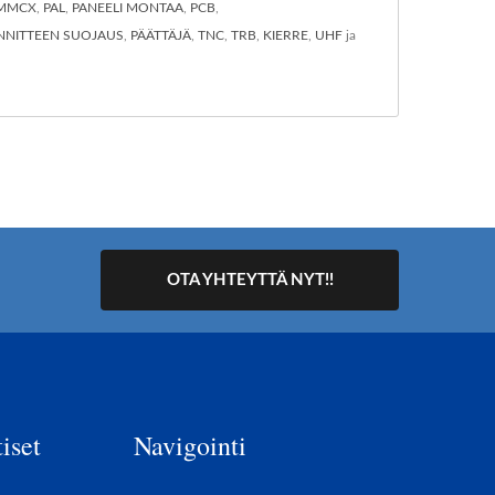
MMCX
,
PAL
,
PANEELI MONTAA
,
PCB
,
ÄNNITTEEN SUOJAUS
,
PÄÄTTÄJÄ
,
TNC
,
TRB
,
KIERRE
,
UHF
ja
OTA YHTEYTTÄ NYT!!
iset
Navigointi