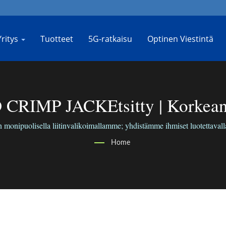
Yritys
Tuotteet
5G-ratkaisu
Optinen Viestintä
IMP JACKEtsitty | Korkean T
Valmistaja | BO-JIANG
onipuolisella liitinvalikoimallamme; yhdistämme ihmiset luotettavall
Home