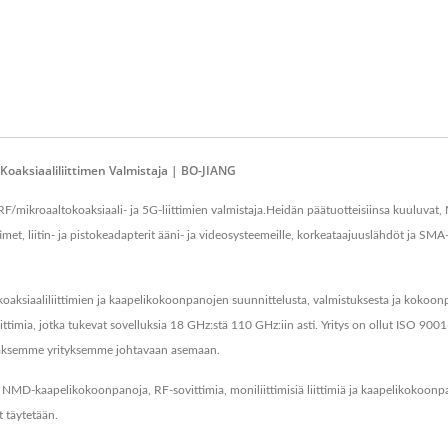
aksiaaliliittimen Valmistaja | BO-JIANG
 RF/mikroaaltokoaksiaali- ja 5G-liittimien valmistaja.Heidän päätuotteisiinsa kuulu
met, liitin- ja pistokeadapterit ääni- ja videosysteemeille, korkeataajuuslähdöt ja 
iaaliliittimien ja kaapelikokoonpanojen suunnittelusta, valmistuksesta ja kokoonpanos
ttimia, jotka tukevat sovelluksia 18 GHz:stä 110 GHz:iin asti. Yritys on ollut ISO 90
tääksemme yrityksemme johtavaan asemaan.
, NMD-kaapelikokoonpanoja, RF-sovittimia, moniliittimisiä liittimiä ja kaapelikokoonp
 täytetään.