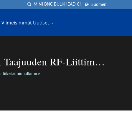
Suomen
Viimeisimmät Uutiset
aajuuden RF-Liittimen
a liiketoiminnallamme.