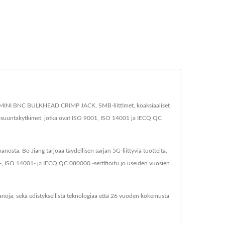
vat, MINI BNC BULKHEAD CRIMP JACK, SMB-liittimet, koaksiaaliset
SMA-suuntakytkimet, jotka ovat ISO 9001, ISO 14001 ja IECQ QC
ta. Bo Jiang tarjoaa täydellisen sarjan 5G-liittyviä tuotteita,
01-, ISO 14001- ja IECQ QC 080000 -sertifioitu jo useiden vuosien
anoja, sekä edistyksellistä teknologiaa että 26 vuoden kokemusta