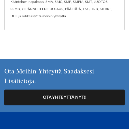
Käänteinen napaisuus
,
SMA
,
SMC
,
SMP
,
SMPM
,
SMT
,
JUOTOS
,
SSMB
,
YLIJÄNNITTEEN SUOJAUS
,
PÄÄTTÄJÄ
,
TNC
,
TRB
,
KIERRE
,
UHF
ja rohkeasti
Ota meihin yhteyttä
.
Ota Meihin Yhteyttä Saadaksesi
Lisätietoja.
OTA YHTEYTTÄ NYT!!