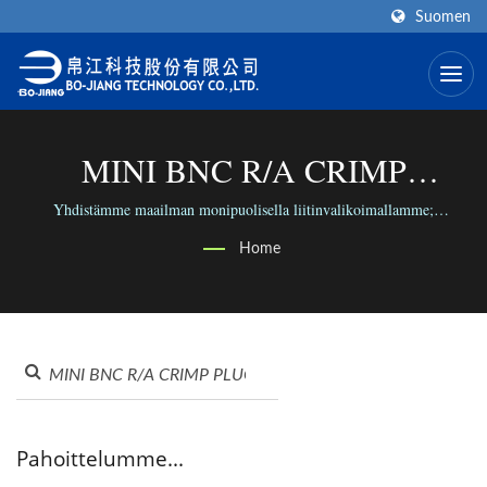
Suomen
MINI BNC R/A CRIMP
PLUGEtsitty | Korkean Taajuuden
Yhdistämme maailman monipuolisella liitinvalikoimallamme;
yhdistämme ihmiset luotettavalla liiketoiminnallamme.
RF-Liittimen Valmistaja | BO-
Home
JIANG
Pahoittelumme...