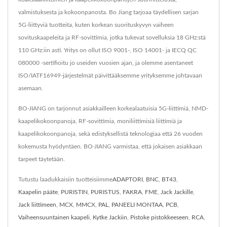
valmistuksesta ja kokoonpanosta. Bo Jiang tarjoaa täydellisen sarjan
5G-liittyviä tuotteita, kuten korkean suorituskyvyn vaiheen
sovituskaapeleita ja RF-sovittimia, jotka tukevat sovelluksia 18 GHz:stä
110 GHz:iin asti. Yritys on ollut ISO 9001-, ISO 14001- ja IECQ QC
080000 -sertifioitu jo useiden vuosien ajan, ja olemme asentaneet
ISO/IATF16949-järjestelmät päivittääksemme yrityksemme johtavaan
asemaan.
BO-JIANG on tarjonnut asiakkailleen korkealaatuisia 5G-liittimiä, NMD-
kaapelikokoonpanoja, RF-sovittimia, moniliittimisiä liittimiä ja
kaapelikokoonpanoja, sekä edistyksellistä teknologiaa että 26 vuoden
kokemusta hyödyntäen. BO-JIANG varmistaa, että jokaisen asiakkaan
tarpeet täytetään.
Tutustu laadukkaisiin tuotteisiimme
ADAPTORI
,
BNC
,
BT43
,
Kaapelin pääte
,
PURISTIN
,
PURISTUS
,
FAKRA
,
FME
,
Jack Jackille
,
Jack liittimeen
,
MCX
,
MMCX
,
PAL
,
PANEELI MONTAA
,
PCB
,
Vaiheensuuntainen kaapeli
,
Kytke Jackiin
,
Pistoke pistokkeeseen
,
RCA
,