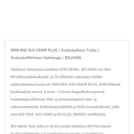
MINI BNC R/A CRIMP PLUG | Koaksiaalinen Tutka |
Koaksiaaliliittimen Valmistaja | BO-JIANG
Sijaitseva Taiwanissa vuodesta 1992 lähtien, BO-JIANG on ollut
RF/mikroaaltokoaksiaali- ja 5G-liittimien valmistaja.Heidän
päätuotteisiinsa kuuluvat, MINI BNC R/A CRIMP PLUG, SMB-liittimet,
koaksiaaliset anturit, 2.4mm - 2.92mm kaapelikokoonpanot,
korkeataajuusliittimet, liitin- ja pistokeadapterit ääni- ja
videosysteemeille, korkeataajuuslähdöt ja SMA-suuntakytkimet, jotka
ovat ISO 9001, ISO 14001 ja IECQ QC 080000 -sertifioituja.
BO-JIANG Tech, jolla on yli 26 vuoden kokemus RF/Microwave-
koaksiaaliliittimien ja kaapelikokoonpanojen suunnittelusta,