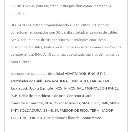
ISO/IATF16949 para mejorar nuestra posición como líderes en la
industria.
BO-JIANG ha estado proporcionando a los clientes una serie de
conectores relacionados con 5G de alta calidad, ensambles de cables
NMD, adaptadores de RF, conectores de múltiples coaxiales y
ensambles de cables, tanto con tecnología avanzada como con 26 años
de experiencia, BO-JIANG garantiza que se satisfagan las demandas de
cada cliente.
Vea nuestros productos de calidad
ADAPTADOR
,
BNC
,
BT43
,
Terminador de Cable
,
ABRAZADERA
,
CRIMPADO
,
FAKRA
,
FME
,
Jack a Jack
,
Jack a Enchufe
,
MCX
,
MMCX
,
PAL
,
MONTAJE EN PANEL
,
PCB
,
Cable de coincidencia de fase
,
Conector a Jack
,
Conector a Conector
,
RCA
,
Polaridad inversa
,
SMA
,
SMC
,
SMP
,
SMPM
,
SMT
,
SOLDADURA
,
SSMB
,
SUPRESOR DE PICO
,
TERMINADOR
,
TNC
,
TRB
,
TORCER
,
UHF
y siéntase libre de
Contactarnos
.