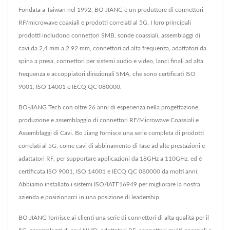
Fondata a Taiwan nel 1992, BO-JIANG è un produttore di connettori
RF/microwave coaxiali e prodotti correlati al 5G. I loro principali
prodotti includono connettori SMB, sonde coassiali, assemblaggi di
cavi da 2,4 mm a 2,92 mm, connettori ad alta frequenza, adattatori da
spina a presa, connettori per sistemi audio e video, lanci finali ad alta
frequenza e accoppiatori direzionali SMA, che sono certificati ISO
9001, ISO 14001 e IECQ QC 080000.
BO-JIANG Tech con oltre 26 anni di esperienza nella progettazione,
produzione e assemblaggio di connettori RF/Microwave Coassiali e
Assemblaggi di Cavi. Bo Jiang fornisce una serie completa di prodotti
correlati al 5G, come cavi di abbinamento di fase ad alte prestazioni e
adattatori RF, per supportare applicazioni da 18GHz a 110GHz, ed è
certificata ISO 9001, ISO 14001 e IECQ QC 080000 da molti anni.
Abbiamo installato i sistemi ISO/IATF16949 per migliorare la nostra
azienda e posizionarci in una posizione di leadership.
BO-JIANG fornisce ai clienti una serie di connettori di alta qualità per il