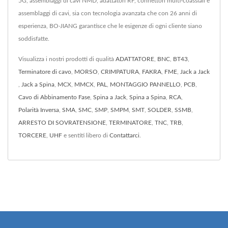
5G, assemblaggi di cavi NMD, adattatori RF, connettori multi-coassiali e
assemblaggi di cavi, sia con tecnologia avanzata che con 26 anni di
esperienza, BO-JIANG garantisce che le esigenze di ogni cliente siano
soddisfatte.
Visualizza i nostri prodotti di qualità
ADATTATORE
,
BNC
,
BT43
,
Terminatore di cavo
,
MORSO
,
CRIMPATURA
,
FAKRA
,
FME
,
Jack a Jack
,
Jack a Spina
,
MCX
,
MMCX
,
PAL
,
MONTAGGIO PANNELLO
,
PCB
,
Cavo di Abbinamento Fase
,
Spina a Jack
,
Spina a Spina
,
RCA
,
Polarità Inversa
,
SMA
,
SMC
,
SMP
,
SMPM
,
SMT
,
SOLDER
,
SSMB
,
ARRESTO DI SOVRATENSIONE
,
TERMINATORE
,
TNC
,
TRB
,
TORCERE
,
UHF
e sentiti libero di
Contattarci
.