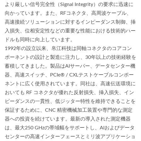
より厳しい信号完全性（Signal Integrity）の要求に迅速に
向かっています。また、RFコネクタ、高周波ケーブル、
高速接続ソリューションに対するインピーダンス制御、挿
入損失、位相安定性などの重要な性能における技術的ハー
ドルも同時に向上しています。
1992年の設立以来、帛江科技は同軸コネクタのコアコン
ポーネントの設計と製造に注力し、30年以上の技術経験を
蓄積してきました。製品はAIサーバー、データセンター機
器、高速スイッチ、PCIe® / CXLテストケーブルコンポー
ネントに広く使用されています。同社は、高速伝送環境に
おいても RF コネクタが優れた反射損失、挿入損失、イン
ピーダンスの一貫性、低ジッター特性を維持できることを
保証するために、CNC 精密機械加工装置や専門的な測定
器への投資を続けています。最新の導入された測定機器
は、最大250 GHzの帯域幅をサポートし、AIおよびデータ
センターの高速インターフェースとミリ波アプリケーショ