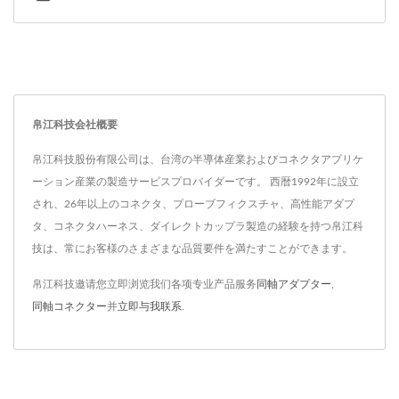
帛江科技会社概要
帛江科技股份有限公司は、台湾の半導体産業およびコネクタアプリケ
ーション産業の製造サービスプロバイダーです。 西暦1992年に設立
され、26年以上のコネクタ、プローブフィクスチャ、高性能アダプ
タ、コネクタハーネス、ダイレクトカップラ製造の経験を持つ帛江科
技は、常にお客様のさまざまな品質要件を満たすことができます。
帛江科技邀请您立即浏览我们各项专业产品服务
同軸アダプター
,
同軸コネクター
并
立即与我联系
.