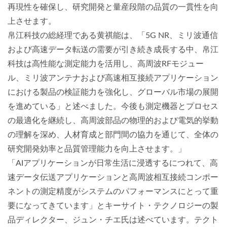
再現性を確保し、研究開発と量産段階の品質の一貫性を向
上させます。
帛江科技の総経理である黄祺能は、「5G NR、ミリ波通信
および高速データ転送の需要が引き続き成長する中、帛江
科技は高性能な測定能力を活用し、高周波RFモジュー
ル、ミリ波アンテナおよび高速相互接続アプリケーション
における製品の検証能力を強化し、グローバル市場の展開
を進めている」と述べました。今後も測定機器とプロセス
の最適化を継続し、高周波部品の物理的および電気的挙動
の理解を深め、人材育成と部門間の協力を通じて、全体の
研究開発効率と品質管理能力を向上させます。」
「AIアプリケーションが日常生活に浸透するにつれて、高
速データ伝送アプリケーションと高周波相互接続コンポー
ネントの測定精度がシステムのパフォーマンスにとって重
要になってきています」とキーサイト・テクノロジーの製
品ディレクター、ジュン・チエ氏は述べています。テクト