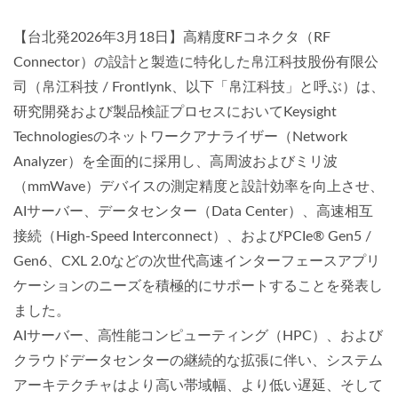
【台北発2026年3月18日】高精度RFコネクタ（RF
Connector）の設計と製造に特化した帛江科技股份有限公
司（帛江科技 / Frontlynk、以下「帛江科技」と呼ぶ）は、
研究開発および製品検証プロセスにおいてKeysight
Technologiesのネットワークアナライザー（Network
Analyzer）を全面的に採用し、高周波およびミリ波
（mmWave）デバイスの測定精度と設計効率を向上させ、
AIサーバー、データセンター（Data Center）、高速相互
接続（High-Speed Interconnect）、およびPCIe® Gen5 /
Gen6、CXL 2.0などの次世代高速インターフェースアプリ
ケーションのニーズを積極的にサポートすることを発表し
ました。
AIサーバー、高性能コンピューティング（HPC）、および
クラウドデータセンターの継続的な拡張に伴い、システム
アーキテクチャはより高い帯域幅、より低い遅延、そして