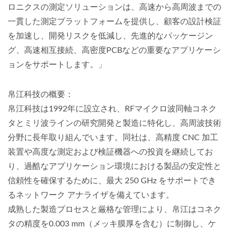
ロニクスの測定ソリューションは、高速から高周波までの
一貫した測定プラットフォームを提供し、顧客の設計検証
を加速し、開発リスクを低減し、先進的なパッケージン
グ、高速相互接続、高密度PCBなどの重要なアプリケーシ
ョンをサポートします。」
帛江科技の概要：
帛江科技は1992年に設立され、RFマイクロ波同軸コネク
タとミリ波ラインの研究開発と製造に特化し、高周波技術
分野に長年取り組んでいます。同社は、高精度 CNC 加工
装置や高度な測定および検証機器への投資を継続してお
り、過酷なアプリケーション環境における製品の安定性と
信頼性を確保するために、最大 250 GHz をサポートでき
るネットワーク アナライザを備えています。
成熟した製造プロセスと厳格な管理により、帛江はコネク
タの精度を0.003 mm（メッキ膜厚を含む）に制御し、ケ