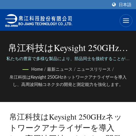
日本語
帛江科技はKeysight 250GHzネ
ットワークアナライザーを導
私たちの豊富で多様な製品により、部品同士を接続することがで
きます。 私たちの信頼性のある柔軟なサービスを通じて、人々が
入し、高周波同軸コネクタの
Home
/
最新ニュース
/
ニュースリリース
/
つながることができます。
帛江科技はKeysight 250GHzネットワークアナライザーを導入
開発と測定能力を強化しま
し、高周波同軸コネクタの開発と測定能力を強化します。
す。
帛江科技はKeysight 250GHzネッ
トワークアナライザーを導入