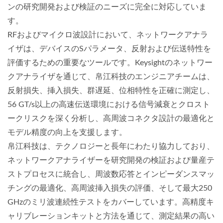
ンの研究開発および検証のニーズに完全に対応していま
す。
RFおよびマイクロ波設計において、ネットワークアナラ
イザは、デバイスのSパラメータ、反射および伝送特性を
評価するための重要なツールです。Keysightのネットワー
クアナライザを通じて、帛江科技のエンジニアチームは、
反射損失、挿入損失、群遅延、位相特性を正確に測定し、
56 GT/s以上の高速伝送環境における信号減衰とクロスト
ークリスクを深く分析し、高周波コネクタ設計の最適化と
モデル精度の向上を支援します。
帛江科技は、テクノロジーと長年にわたり協力しており、
ネットワークアナライザーを研究開発の検証および量産テ
ストプロセスに統合し、周波数応答とインピーダンスマッ
チングの最適化、高周波挿入損失の評価、そして最大250
GHzのミリ波連続性テストをカバーしています。高精度キ
ャリブレーションキットと方法を通じて、測定結果の高い