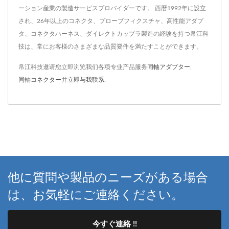
ーション産業の製造サービスプロバイダーです。 西暦1992年に設立
され、26年以上のコネクタ、プローブフィクスチャ、高性能アダプ
タ、コネクタハーネス、ダイレクトカップラ製造の経験を持つ帛江科
技は、常にお客様のさまざまな品質要件を満たすことができます。
帛江科技邀请您立即浏览我们各项专业产品服务
同軸アダプター
,
同軸コネクター
并
立即与我联系
.
他に質問や製品のニーズがある場合
は、お気軽にご連絡ください。
今すぐ連絡 !!