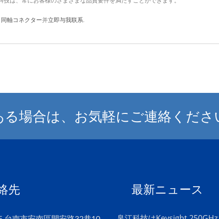
科技は、常にお客様のさまざまな品質要件を満たすことができます。
,
同軸コネクター
并
立即与我联系
.
ある場合は、お気軽にご連絡くださ
絡先
最新ニュース
帛江科技はKeysight 250G
45 台南市安南區開安路32巷10