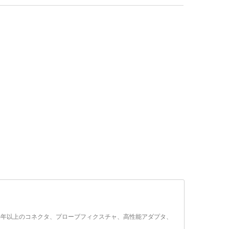
26年以上のコネクタ、プローブフィクスチャ、高性能アダプタ、