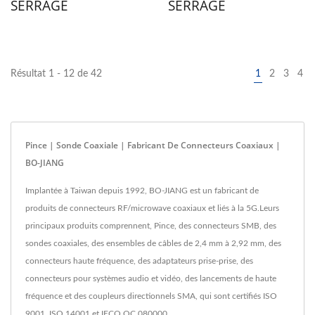
SERRAGE
SERRAGE
Résultat 1 - 12 de 42
1
2
3
4
Pince | Sonde Coaxiale | Fabricant De Connecteurs Coaxiaux |
BO-JIANG
Implantée à Taiwan depuis 1992, BO-JIANG est un fabricant de
produits de connecteurs RF/microwave coaxiaux et liés à la 5G.Leurs
principaux produits comprennent, Pince, des connecteurs SMB, des
sondes coaxiales, des ensembles de câbles de 2,4 mm à 2,92 mm, des
connecteurs haute fréquence, des adaptateurs prise-prise, des
connecteurs pour systèmes audio et vidéo, des lancements de haute
fréquence et des coupleurs directionnels SMA, qui sont certifiés ISO
9001, ISO 14001 et IECQ QC 080000.