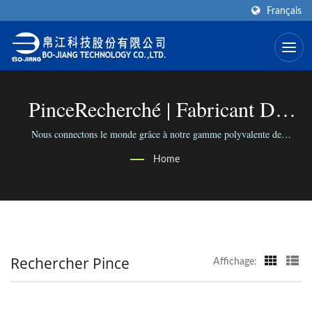
Français
PinceRecherché | Fabricant De
Connecteurs RF Haute Fréquence
Nous connectons le monde grâce à notre gamme polyvalente de
connecteurs ; Nous connectons les gens avec notre entreprise fiable.
| BO-JIANG
Home
Rechercher Pince
Affichage: