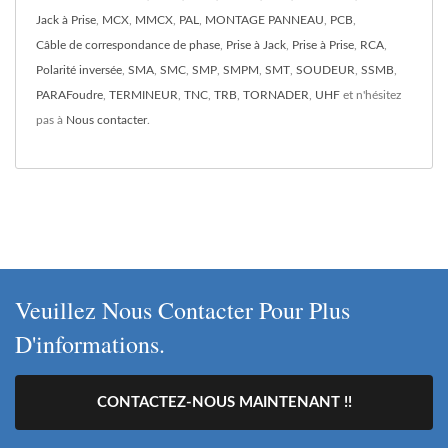
Jack à Prise
,
MCX
,
MMCX
,
PAL
,
MONTAGE PANNEAU
,
PCB
,
Câble de correspondance de phase
,
Prise à Jack
,
Prise à Prise
,
RCA
,
Polarité inversée
,
SMA
,
SMC
,
SMP
,
SMPM
,
SMT
,
SOUDEUR
,
SSMB
,
PARAFoudre
,
TERMINEUR
,
TNC
,
TRB
,
TORNADER
,
UHF
et n'hésitez
pas à
Nous contacter
.
Veuillez Nous Contacter Pour Plus
D'informations.
CONTACTEZ-NOUS MAINTENANT !!