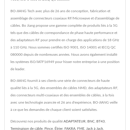
BO-JIANG Tech avec plus de 26 ans de conception, fabrication et
assemblage de connecteurs coaxiaux RF/Microwave et d'assemblage de
câbles. Bo Jiang propose une gamme complète de produits liés à la 5G
tels que des câbles de correspondance de phase haute performance et
des adaptateurs RF pour prendre en charge des applications de 18 GHz
à 110 GHz. Nous sommes certifiés ISO 9001, ISO 14001 et IECQ QC
080000 depuis de nombreuses années. Nous avons également installé
les systèmes ISO/IATF16949 pour hisser notre entreprise à une position
de leader.
BO-JIANG fournit à ses clients une série de connecteurs de haute
qualité liés à la 5G, des ensembles de câbles NMD, des adaptateurs RF,
des connecteurs multi-coaxiaux et des ensembles de câbles, à la fois
avec une technologie avancée et 26 ans d'expérience, BO-JIANG veille
à ce que les demandes de chaque client soient satisfaites.
Découvrez nos produits de qualité
ADAPTATEUR
,
BNC
,
BT43
,
Terminaison de câble
,
Pince
,
Étrier
,
FAKRA
,
FME
,
Jack à Jack
,