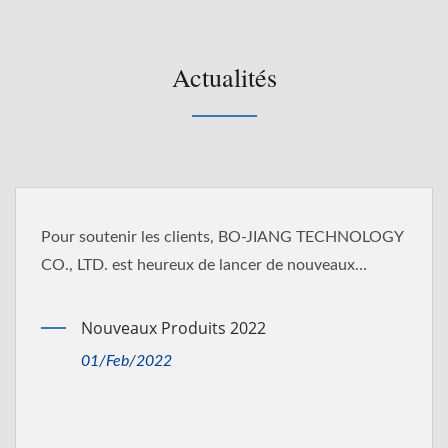
Actualités
, BO-JIANG TECHNOLOGY
BO-JIANG TECHNOLOGY Co
ncer de nouveaux
certification IATF 16949:
2022
Annonce De La Cert
16949:2016 2021
01/Oct/2021