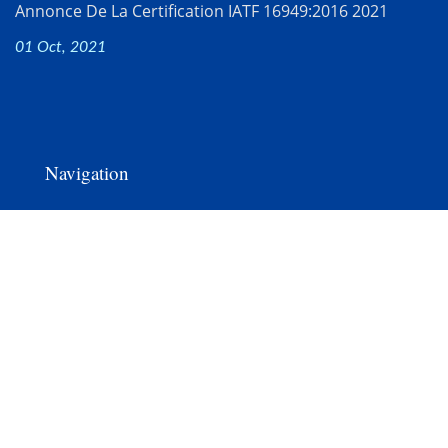
Annonce De La Certification IATF 16949:2016 2021
01 Oct, 2021
Navigation
Page D'accueil
Société
Produits
Solutions 5G
Communication Optique
Dernières Nouvelles