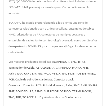
IECQ QC 080000 durante muchos años. Hemos instalado los sistemas
ISO/IATF16949 para mejorar nuestra posición como líderes en la
industria.
BO-JIANG ha estado proporcionando a los clientes una serie de
conectores relacionados con 5G de alta calidad, ensambles de cables
NMD, adaptadores de RF, conectores de múltiples coaxiales y
ensambles de cables, tanto con tecnología avanzada como con 26 años
de experiencia, BO-JIANG garantiza que se satisfagan las demandas de
cada cliente.
Vea nuestros productos de calidad
ADAPTADOR
,
BNC
,
BT43
,
Terminador de Cable
,
ABRAZADERA
,
CRIMPADO
,
FAKRA
,
FME
,
Jack a Jack
,
Jack a Enchufe
,
MCX
,
MMCX
,
PAL
,
MONTAJE EN PANEL
,
PCB
,
Cable de coincidencia de fase
,
Conector a Jack
,
Conector a Conector
,
RCA
,
Polaridad inversa
,
SMA
,
SMC
,
SMP
,
SMPM
,
SMT
,
SOLDADURA
,
SSMB
,
SUPRESOR DE PICO
,
TERMINADOR
,
TNC
,
TRB
,
TORCER
,
UHF
y siéntase libre de
Contactarnos
.