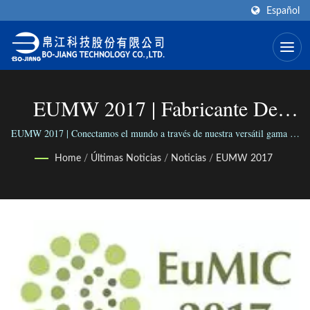
Español
EUMW 2017 | Fabricante De
Ensamblajes De Cables De 2.4mm
EUMW 2017 | Conectamos el mundo a través de nuestra versátil gama de
conectores; Conectamos a las personas con nuestro negocio confiable.
- 2.92mm | BO-JIANG
Home
/
Últimas Noticias
/
Noticias
/
EUMW 2017