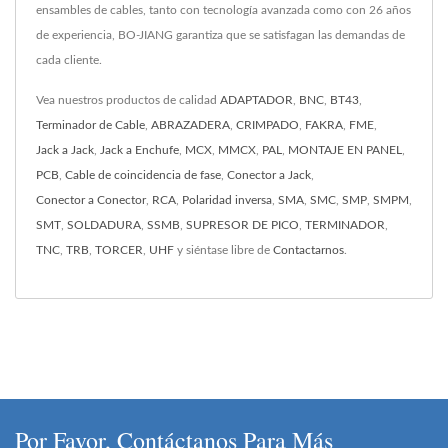
ensambles de cables, tanto con tecnología avanzada como con 26 años
de experiencia, BO-JIANG garantiza que se satisfagan las demandas de
cada cliente.
Vea nuestros productos de calidad
ADAPTADOR
,
BNC
,
BT43
,
Terminador de Cable
,
ABRAZADERA
,
CRIMPADO
,
FAKRA
,
FME
,
Jack a Jack
,
Jack a Enchufe
,
MCX
,
MMCX
,
PAL
,
MONTAJE EN PANEL
,
PCB
,
Cable de coincidencia de fase
,
Conector a Jack
,
Conector a Conector
,
RCA
,
Polaridad inversa
,
SMA
,
SMC
,
SMP
,
SMPM
,
SMT
,
SOLDADURA
,
SSMB
,
SUPRESOR DE PICO
,
TERMINADOR
,
TNC
,
TRB
,
TORCER
,
UHF
y siéntase libre de
Contactarnos
.
Por Favor, Contáctanos Para Más