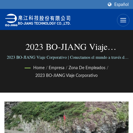
Español
2023 BO-JIANG Viaje
Corporativo | Fabricante De
2023 BO-JIANG Viaje Corporativo | Conectamos el mundo a través de
nuestra versátil gama de conectores; Conectamos a las personas con
Conectores Coaxiales
Home
/
Empresa
/
Zona De Empleados
/
nuestro negocio confiable.
2023 BO-JIANG Viaje Corporativo
RF/Microondas | BO-JIANG