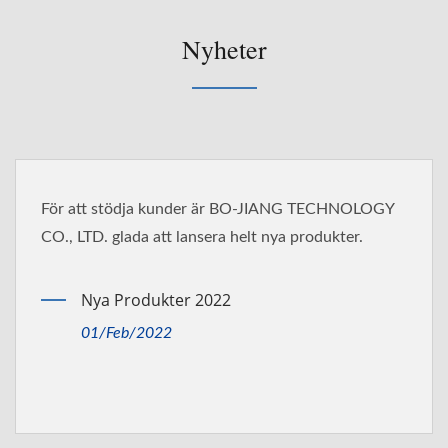
Nyheter
kunder är BO-JIANG TECHNOLOGY
BO-JIANG TEC
t lansera helt nya produkter.
16949:2016-cer
ter 2022
Tillkänn
Certifie
2
01/Oct/