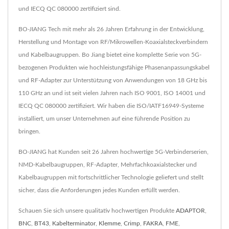
und IECQ QC 080000 zertifiziert sind.
BO-JIANG Tech mit mehr als 26 Jahren Erfahrung in der Entwicklung,
Herstellung und Montage von RF/Mikrowellen-Koaxialsteckverbindern
und Kabelbaugruppen. Bo Jiang bietet eine komplette Serie von 5G-
bezogenen Produkten wie hochleistungsfähige Phasenanpassungskabel
und RF-Adapter zur Unterstützung von Anwendungen von 18 GHz bis
110 GHz an und ist seit vielen Jahren nach ISO 9001, ISO 14001 und
IECQ QC 080000 zertifiziert. Wir haben die ISO/IATF16949-Systeme
installiert, um unser Unternehmen auf eine führende Position zu
bringen.
BO-JIANG hat Kunden seit 26 Jahren hochwertige 5G-Verbinderserien,
NMD-Kabelbaugruppen, RF-Adapter, Mehrfachkoaxialstecker und
Kabelbaugruppen mit fortschrittlicher Technologie geliefert und stellt
sicher, dass die Anforderungen jedes Kunden erfüllt werden.
Schauen Sie sich unsere qualitativ hochwertigen Produkte
ADAPTOR
,
BNC
,
BT43
,
Kabelterminator
,
Klemme
,
Crimp
,
FAKRA
,
FME
,