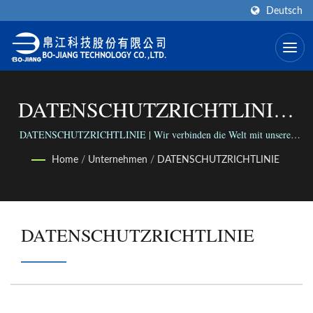
Deutsch
DATENSCHUTZRICHTLINIE |
Koaxiale Sonde | Hersteller Von
DATENSCHUTZRICHTLINIE | Wir verbinden die Welt mit unserer
vielseitigen Auswahl an Steckverbindern; Wir verbinden Menschen mit
Koaxialverbindern | BO-JIANG
Home
/
Unternehmen
/
DATENSCHUTZRICHTLINIE
unserem zuverlässigen Geschäft.
DATENSCHUTZRICHTLINIE